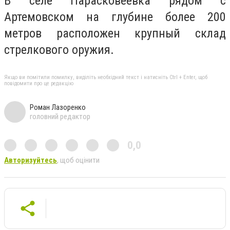
В селе Парасковеевка рядом с
Артемовском на глубине более 200
метров расположен крупный склад
стрелкового оружия.
Якщо ви помітили помилку, виділіть необхідний текст і натисніть Ctrl + Enter, щоб
повідомити про це редакцію
Роман Лазоренко
головний редактор
0,0
Авторизуйтесь
, щоб оцінити