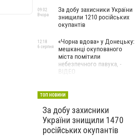
За добу захисники України
09:02
Вчора
знищили 1210 російських
окупантів
«Чорна вдова» у Донецьку:
12:18
6 серпня
мешканці окупованого
міста помітили
небезпечного павука, -
ВІДЕО
Жителя Костянтинівки
11:56
6 серпня
засудили до 8 років
ТОП НОВИНИ
ув’язнення за продаж
За добу захисники
метадону
України знищили 1470
російських окупантів