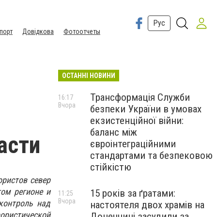
Рус
порт
Довідкова
Фотоотчеты
ОСТАННІ НОВИНИ
Трансформація Служби
16:17
Вчора
безпеки України в умовах
екзистенційної війни:
баланс між
асти
євроінтеграційними
стандартами та безпековою
стійкістю
ористов север
том регионе и
15 років за ґратами:
11:25
Вчора
контроль над
настоятеля двох храмів на
ористической
Донеччині засудили за