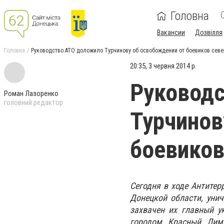
Головна
Вакансии
Дозвілля
Головна
Руководство АТО доложило Турчинову об освобождении от боевиков севе
20:35, 3 червня 2014 р.
Руковод
Роман Лазоренко
головний редактор
Турчинов
боевиков
Сегодня в ходе Антитер
Донецкой области, уни
захвачен их главный у
городом Красный Лима