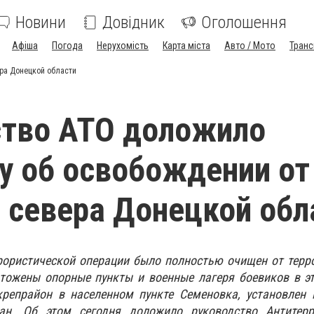
Новини
Довідник
Оголошення
Афіша
Погода
Нерухомість
Карта міста
Авто / Мото
Транс
ра Донецкой области
ство АТО доложило
у об освобождении от
 севера Донецкой обл
рористической операции было полностью очищен от терр
чтожены опорные пункты и военные лагеря боевиков в э
крепрайон в населенном пункте Семеновка, установлен 
н. Об этом сегодня доложило руководство Антитерр