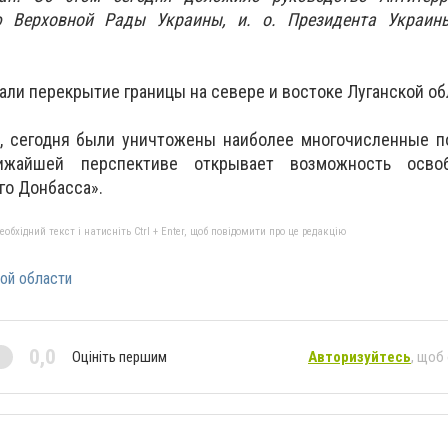
ю Верховной Рады Украины, и. о. Президента Украин
али перекрытие границы на севере и востоке Луганской об
а, сегодня были уничтожены наиболее многочисленные п
ижайшей перспективе открывает возможность осво
го Донбасса».
бхідний текст і натисніть Ctrl + Enter, щоб повідомити про це редакцію
ой области
0,0
Оцініть першим
Авторизуйтесь
, щоб