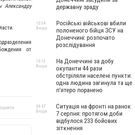
ы Александру
державну зраду
Російські військові вбили
10:54
ласти.
Вчора
полоненого бійця ЗСУ на
Донеччині: розпочато
одразделения
розслідування
бождения от
На Донеччині за добу
10:16
Вчора
окупанти 44 рази
обстріляли населені пункти:
одна людина загинула та ще
пʼятеро поранено
Ситуація на фронті на ранок
09:47
 оцінити
Вчора
7 серпня: протягом доби
відбулося 233 бойових
зіткнення