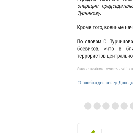
операции председател
Турчинову.
Кроме того, военные нач
По словам О. Турчинов
боевиков, «что в бл
террористов центрально
Якщо ви помітили помилку, виділіть нео
#Освобожден север Донецк