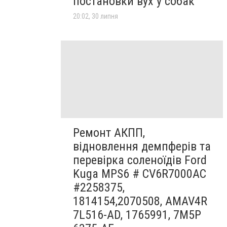
постановки вух у собак
20:02, 30 липня
Ремонт АКПП,
відновлення демпферів та
перевірка соленоїдів Ford
Kuga MPS6 # CV6R7000AC
#2258375,
1814154,2070508, AMAV4R
7L516-AD, 1765991, 7M5P