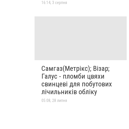
16:14, 3 серпня
Самгаз(Метрікс); Візар;
Галус - пломби цвяхи
свинцеві для побутових
лічильників обліку
05:08, 28 липня