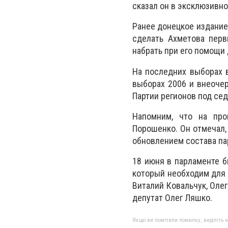
сказал он в эксклюзивн
Ранее донецкое издание
сделать Ахметова перв
набрать при его помощи 
На последних выборах в
выборах 2006 и внеоче
Партии регионов под се
Напомним, что на про
Порошенко. Он отмечал,
обновлением состава па
18 июня в парламенте б
который необходим для 
Виталий Ковальчук, Оле
депутат Олег Ляшко.
Якщо ви помітили помилку, виділіть нео