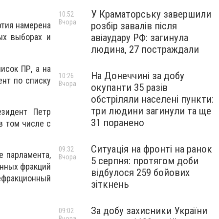
У Краматорську завершили
10:52
Вчора
розбір завалів після
ртия намерена
авіаудару РФ: загинула
ых выборах и
людина, 27 постраждали
исок ПР, а на
На Донеччині за добу
10:26
ент по списку
Вчора
окупанти 35 разів
обстріляли населені пункти:
три людини загинули та ще
езидент Петр
31 поранено
в том числе с
Ситуація на фронті на ранок
09:32
е парламента,
Вчора
5 серпня: протягом доби
онных фракций
відбулося 259 бойових
нефракционный
зіткнень
За добу захисники України
09:02
Вчора