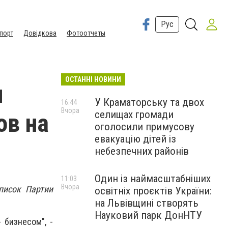
Рус
порт
Довідкова
Фотоотчеты
ОСТАННІ НОВИНИ
м
У Краматорську та двох
16:44
Вчора
селищах громади
ов на
оголосили примусову
евакуацію дітей із
небезпечних районів
Один із наймасштабніших
11:03
Вчора
писок Партии
освітніх проєктів України:
на Львівщині створять
Науковий парк ДонНТУ
 бизнесом", -