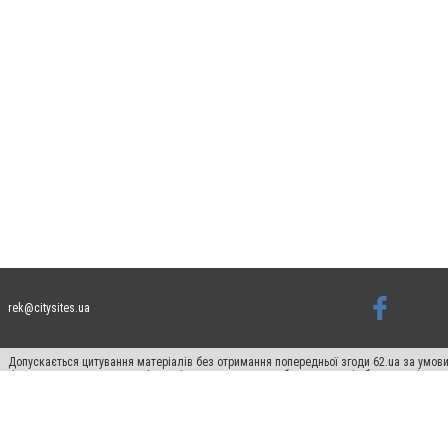
rek@citysites.ua
Допускається цитування матеріалів без отримання попередньої згоди 62.ua за умови
гіперпосилання на цитовані статті не нижче другого абзацу в тексті або в якості д
Матеріали з плашками "Новини компаній", "Промо", "Партнерський матеріал", "Партнер