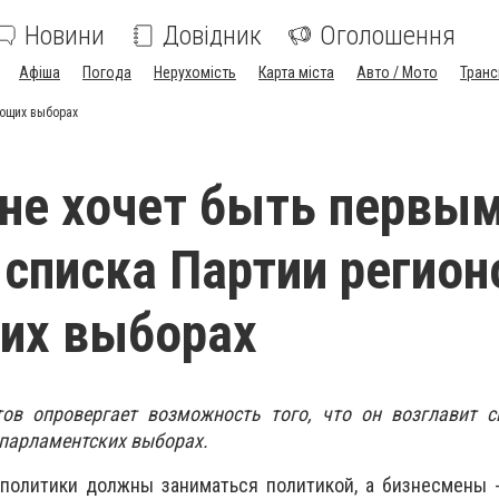
Новини
Довідник
Оголошення
Афіша
Погода
Нерухомість
Карта міста
Авто / Мото
Транс
ующих выборах
не хочет быть первы
списка Партии регион
их выборах
ов опровергает возможность того, что он возглавит с
парламентских выборах.
 политики должны заниматься политикой, а бизнесмены -