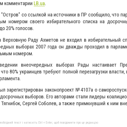
ом комментарии
LB.ua
.
 "Остров" со ссылкой на источники в ПР сообщило, что па
ым номером своего избирательного списка на досрочн
до 20% голосов.
 Верховную Раду Ахметов не входил в избирательный сп
редных выборах 2007 года он дважды проходил в парлам
дьмым номером.
ведении внеочередных выборах Рады настаивает Пр
 что 80% украинцев требуют полной перезагрузки власти, 
рламента.
ыл зарегистрирован законопроект №4107а о самороспуск
досрочных выборов. Его авторами стали лидеры коалици
г Тягнибок, Сергей Соболев, а также примкнувший к ним в
бхідний текст і натисніть Ctrl + Enter, щоб повідомити про це редакцію