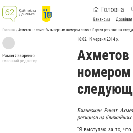
Головна
Вакансии
Дозвілля
Головна
Ахметов не хочет быть первым номером списка Партии регионов на след
16:02, 19 червня 2014 р.
Ахметов 
Роман Лазоренко
головний редактор
номером 
следующ
Бизнесмен Ринат Ахмет
регионов на ближайших 
"Я выступаю за то, что