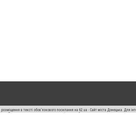
 розміщення в тексті обов'язкового посилання на 62.ua - Сайт міста Донецька. Для і
жерела. Порушення виняткових прав переслідується Законом.
ський спецпроєкт", "Політичні новини", "Пресреліз", "PR", "Офіційно", "Політична рек