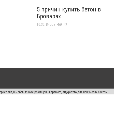
5 причин купить бетон в
Броварах
13
10:35, Вчора
нтернет-видань обов'язкове розміщення прямого, відкритого для пошукових систем
лама" публікуються на правах реклами.