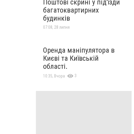
Поштові скрині у під'їзди
багатоквартирних
будинків
07:08, 28 липня
Оренда маніпулятора в
Києві та Київській
області.
3
10:35, Вчора