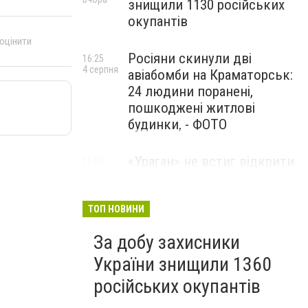
знищили 1130 російських
окупантів
 оцінити
Росіяни скинули дві
16:25
4 серпня
авіабомби на Краматорськ:
24 людини поранені,
пошкоджені житлові
будинки, - ФОТО
«Ураган» не встиг відкрити
11:56
4 серпня
вогонь: українські дрони
знищили російський РСЗВ
на Донеччині,- ВІДЕО
ТОП НОВИНИ
За добу захисники
України знищили 1360
російських окупантів