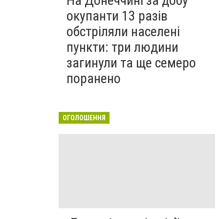
На Донеччині за добу
окупанти 13 разів
обстріляли населені
пункти: три людини
загинули та ще семеро
поранено
ОГОЛОШЕННЯ