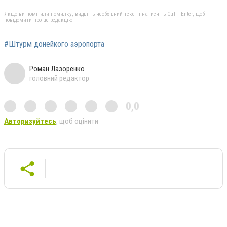
Якщо ви помітили помилку, виділіть необхідний текст і натисніть Ctrl + Enter, щоб
повідомити про це редакцію
#Штурм донейкого аэропорта
Роман Лазоренко
головний редактор
0,0
Авторизуйтесь
, щоб оцінити