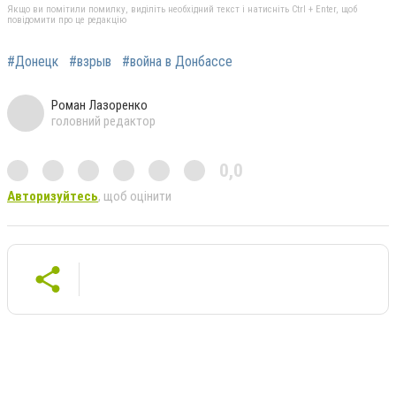
Якщо ви помітили помилку, виділіть необхідний текст і натисніть Ctrl + Enter, щоб
повідомити про це редакцію
#Донецк
#взрыв
#война в Донбассе
Роман Лазоренко
головний редактор
0,0
Авторизуйтесь
, щоб оцінити