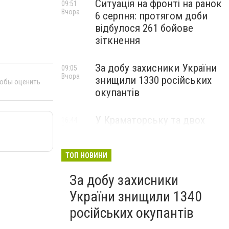
Ситуація на фронті на ранок
09:51
Вчора
6 серпня: протягом доби
відбулося 261 бойове
зіткнення
За добу захисники України
09:05
Вчора
знищили 1330 російських
тобы оценить
окупантів
У Краматорську та двох
16:44
5 серпня
селищах громади
оголосили примусову
евакуацію дітей із
ТОП НОВИНИ
небезпечних районів
За добу захисники
України знищили 1340
російських окупантів