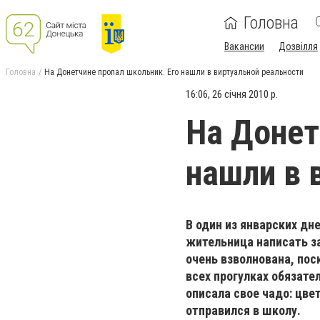
Головна
Вакансии
Дозвілля
Головна
На Донетчине пропал школьник. Его нашли в виртуальной реальности
16:06, 26 січня 2010 р.
На Донет
нашли в 
В один из январских дн
жительница написать з
очень взволнована, пос
всех прогулках обязат
описала свое чадо: цве
отправился в школу.