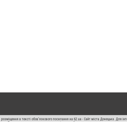
 розміщення в тексті обов'язкового посилання на 62.ua - Сайт міста Донецька. Для і
жерела. Порушення виняткових прав переслідується Законом.