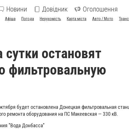
Новини
Довідник
Оголошення
Афіша
Погода
Нерухомість
Карта міста
Авто / Мото
Транс
а сутки остановят
ю фильтровальную
октября будет остановлена Донецкая фильтровальная станц
го ремонта оборудования на ПС Макеевская — 330 кВ.
ния "Вода Донбасса"