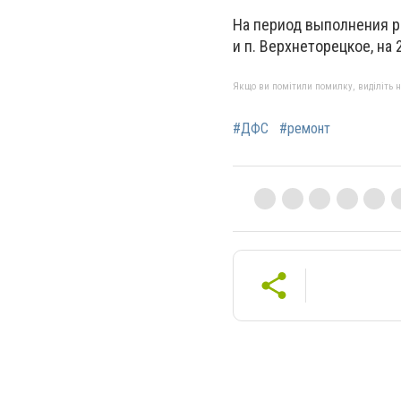
На период выполнения р
и п. Верхнеторецкое, на
Якщо ви помітили помилку, виділіть нео
#ДФС
#ремонт