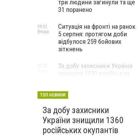
три людини загинули та ще
31 поранено
Ситуація на фронті на ранок
09:32
Вчора
5 серпня: протягом доби
відбулося 259 бойових
зіткнень
За добу захисники України
09:02
Вчора
знищили 1130 російських
окупантів
ТОП НОВИНИ
За добу захисники
України знищили 1360
російських окупантів