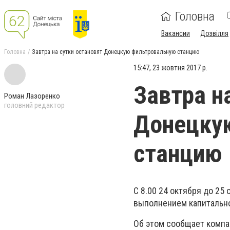
Головна
Вакансии
Дозвілля
Головна
Завтра на сутки остановят Донецкую фильтровальную станцию
15:47, 23 жовтня 2017 р.
Завтра н
Роман Лазоренко
головний редактор
Донецку
станцию
С 8.00 24 октября до
25
выполнением капитально
Об этом сообщает компа