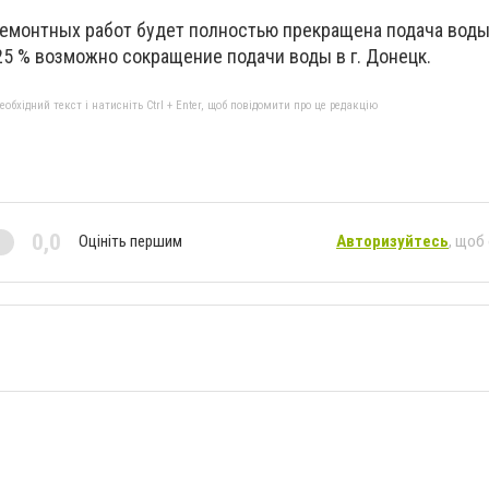
емонтных работ будет полностью прекращена подача воды 
 25 % возможно сокращение подачи воды в г. Донецк.
бхідний текст і натисніть Ctrl + Enter, щоб повідомити про це редакцію
0,0
Оцініть першим
Авторизуйтесь
, щоб