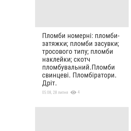
Пломби номерні: пломби-
затяжки; пломби засувки;
тросового типу; пломби
наклейки; скотч
пломбувальний.Пломби
свинцеві. Пломбіратори.
Дріт.
4
05:08, 28 липня