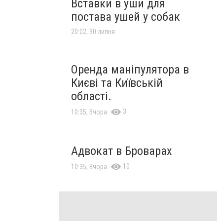
Вставки в уши для
постава ушей у собак
20:02, 30 липня
Оренда маніпулятора в
Києві та Київській
області.
3
10:35, Вчора
Адвокат в Броварах
10
10:35, Вчора