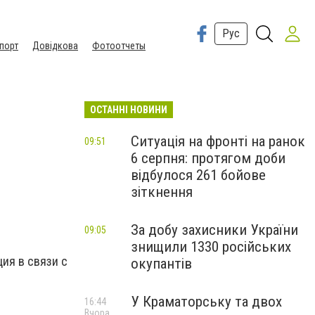
Рус
порт
Довідкова
Фотоотчеты
ОСТАННІ НОВИНИ
Ситуація на фронті на ранок
09:51
6 серпня: протягом доби
відбулося 261 бойове
зіткнення
За добу захисники України
09:05
знищили 1330 російських
ия в связи с
окупантів
У Краматорську та двох
16:44
Вчора