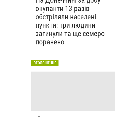
На Донеччині за добу
окупанти 13 разів
обстріляли населені
пункти: три людини
загинули та ще семеро
поранено
ОГОЛОШЕННЯ