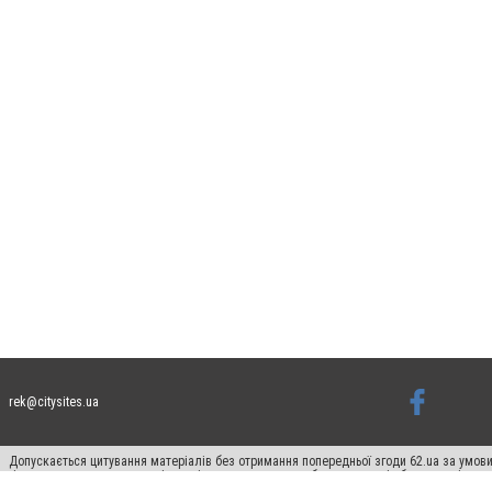
rek@citysites.ua
Допускається цитування матеріалів без отримання попередньої згоди 62.ua за умови
гіперпосилання на цитовані статті не нижче другого абзацу в тексті або в якості д