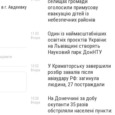
селищах громади
оголосили примусову
в г. Авдеевку
евакуацію дітей із
небезпечних районів
Один із наймасштабніших
11:03
Вчора
освітніх проєктів України:
на Львівщині створять
Науковий парк ДонНТУ
 оцінити
У Краматорську завершили
10:52
Вчора
розбір завалів після
авіаудару РФ: загинула
людина, 27 постраждали
На Донеччині за добу
10:26
Вчора
окупанти 35 разів
обстріляли населені пункти: