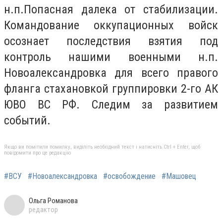
н.п.Попасная далека от стабилизации.
Командование оккупационных войск
осознает последствия взятия под
контроль нашими военными н.п.
Новоалександровка для всего правого
фланга стахановкой группировки 2-го АК
ЮВО ВС РФ. Следим за развитием
событий.
Якщо ви помітили помилку, виділіть необхідний текст і натисніть Ctrl + Enter, щоб
повідомити про це редакцію
#ВСУ
#Новоалександровка
#освобождение
#Машовец
Ольга Романова
редактор