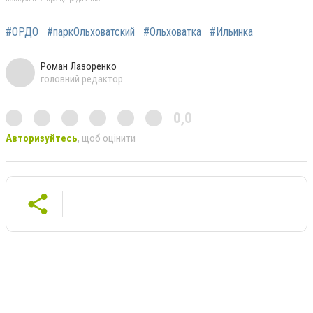
#ОРДО
#паркОльховатский
#Ольховатка
#Ильинка
Роман Лазоренко
головний редактор
0,0
Авторизуйтесь
, щоб оцінити