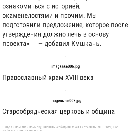
ознакомиться с историей,
окаменелостями и прочим. Мы
подготовили предложение, которое после
утверждения должно лечь в основу
проекта» — добавил Кмшкань.
imagвавe006.jpg
Православный храм XVIII века
imageвыыв008.jpg
Старообрядческая церковь и община
Якщо ви помітили помилку, виділіть необхідний текст і натисніть Ctrl + Enter, щоб
повідомити про це редакцію