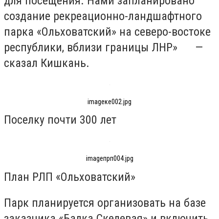
для посещения. Нами запланировано
создание рекреационно-ландшафтного
парка «Ольховатский» на северо-востоке
республики, вблизи границы ЛНР» —
сказал Кишкань.
imagекe002.jpg
Поселку почти 300 лет
imageпрп004.jpg
План РЛП «Ольховатский»
Парк планируется организовать на базе
заказника «Балка Скелевая» и включить