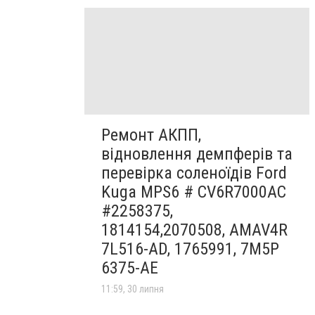
Ремонт АКПП,
відновлення демпферів та
перевірка соленоїдів Ford
Kuga MPS6 # CV6R7000AC
#2258375,
1814154,2070508, AMAV4R
7L516-AD, 1765991, 7M5P
6375-AE
11:59, 30 липня