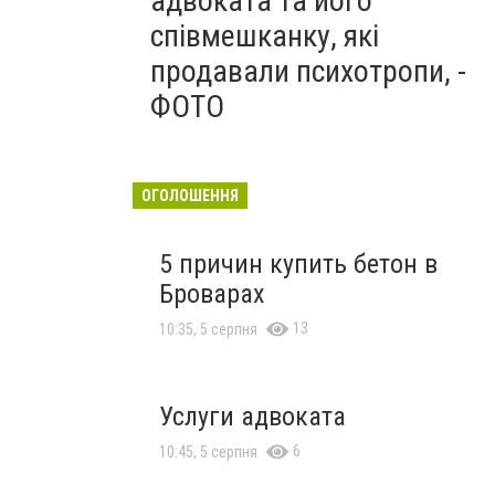
адвоката та його
співмешканку, які
продавали психотропи, -
ФОТО
ОГОЛОШЕННЯ
5 причин купить бетон в
Броварах
13
10:35, 5 серпня
Услуги адвоката
6
10:45, 5 серпня