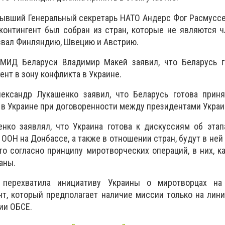
бывший Генеральный секретарь НАТО Андерс Фог Расмусс
контингент был собран из стран, которые не являются 
звал Финляндию, Швецию и Австрию.
 МИД Беларуси Владимир Макей заявил, что Беларусь г
нт в зону конфликта в Украине.
ександр Лукашенко заявил, что Беларусь готова приня
в Украине при договоренности между президентами Украи
нко заявлял, что Украина готова к дискуссиям об этап
ОН на Донбассе, а также в отношении стран, будут в ней 
то согласно принципу миротворческих операций, в них, ка
аны.
 перехватила инициативу Украины о миротворцах н
т, который предполагает наличие миссии только на лин
ии ОБСЕ.