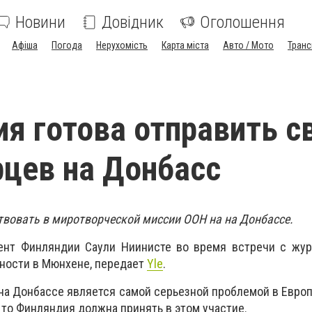
Новини
Довідник
Оголошення
Афіша
Погода
Нерухомість
Карта міста
Авто / Мото
Транс
я готова отправить с
цев на Донбасс
вовать в миротворческой миссии ООН на на Донбассе.
ент Финляндии Саули Ниинисте во время встречи с жур
ности в Мюнхене, передает
Yle
.
на Донбассе является самой серьезной проблемой в Европе
 то Финляндия должна принять в этом участие.