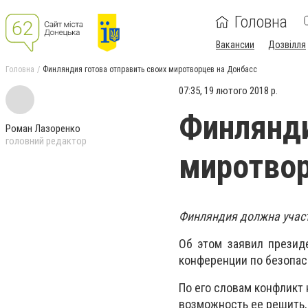
Головна
Вакансии
Дозвілля
Головна
Финляндия готова отправить своих миротворцев на Донбасс
07:35, 19 лютого 2018 р.
Финлянди
Роман Лазоренко
головний редактор
миротвор
Финляндия должна участ
Об этом заявил презид
конференции по безопас
По его словам конфликт 
возможность ее решить,