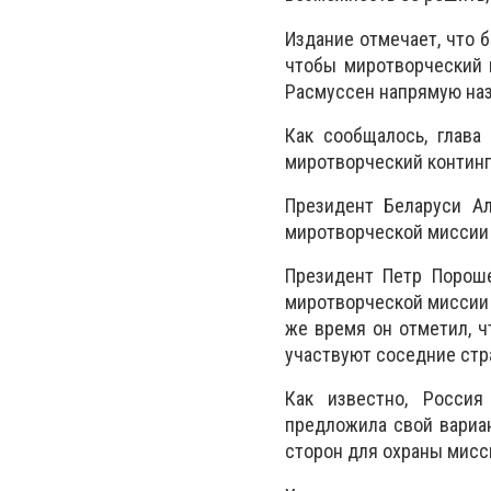
Издание отмечает, что 
чтобы миротворческий 
Расмуссен напрямую на
Как сообщалось, глава
миротворческий континге
Президент Беларуси Ал
миротворческой миссии 
Президент Петр Пороше
миротворческой миссии О
же время он отметил, ч
участвуют соседние стр
Как известно, Россия
предложила свой вариан
сторон для охраны мисс