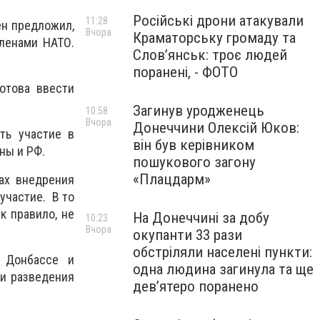
Російські дрони атакували
11:28
ен предложил,
Вчора
Краматорську громаду та
членами НАТО.
Слов’янськ: троє людей
поранені, - ФОТО
отова ввести
Загинув уродженець
10:58
Вчора
Донеччини Олексій Юков:
ть участие в
він був керівником
ны и РФ.
пошукового загону
«Плацдарм»
ах внедрения
участие. В то
к правило, не
На Донеччині за добу
10:23
Вчора
окупанти 33 рази
обстріляли населені пункти:
а Донбассе и
одна людина загинула та ще
ии разведения
девʼятеро поранено