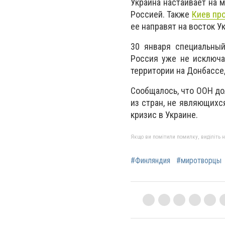
Украина настаивает на 
Россией. Также
Киев пр
ее направят на восток У
30 января специальны
Россия уже не исключа
территории на Донбассе
Сообщалось, что ООН д
из стран, не являющихс
кризис в Украине.
Якщо ви помітили помилку, виділіть нео
#Финляндия
#миротворцы