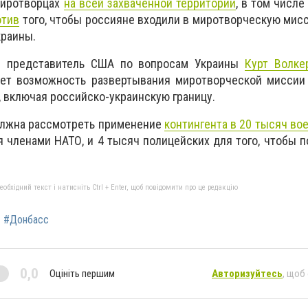
миротворцах
на всей захваченной территории
, в том числе
отив
того, чтобы россияне входили в миротворческую мис
краины.
й представитель США по вопросам Украины
Курт Волке
ет возможность развертывания миротворческой миссии
, включая российско-украинскую границу.
олжна рассмотреть применение
контингента в 20 тысяч в
я членами НАТО, и 4 тысяч полицейских для того, чтобы 
бхідний текст і натисніть Ctrl + Enter, щоб повідомити про це редакцію
#Донбасс
0,0
Оцініть першим
Авторизуйтесь
, щоб