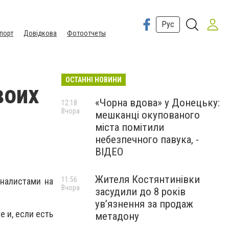
Рус
порт
Довідкова
Фотоотчеты
ОСТАННІ НОВИНИ
воих
«Чорна вдова» у Донецьку:
12:18
Вчора
мешканці окупованого
міста помітили
небезпечного павука, -
ВІДЕО
Жителя Костянтинівки
11:56
налистами на
Вчора
засудили до 8 років
ув’язнення за продаж
 и, если есть
метадону