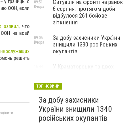
 – у границы с
Ситуація на фронті на ранок
09:51
Вчора
сию ООН, если
6 серпня: протягом доби
відбулося 261 бойове
зіткнення
р заявил
, что
 ООН на всей
За добу захисники України
09:05
Вчора
знищили 1330 російських
окупантів
оеннослужащих
помочь решить
У Краматорську та двох
16:44
5 серпня
селищах громади
оголосили примусову
евакуацію дітей із
ТОП НОВИНИ
небезпечних районів
За добу захисники
України знищили 1340
 оцінити
російських окупантів