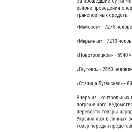
За прошедшие сутки чер
районе проведения опер
транспортных средств:
«Майорск» - 7275 челове
«Марьинка» - 7210 челов
«Новотроицкое» - 5940 ч
«Гнутово» - 2850 челове
«Станица Луганская» - 8
Вчера на контрольных п
пограничного ведомств
перевезти товары народ
Украина нож в личных в
товар передан представ