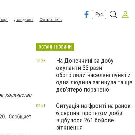
Рус
порт
Довідкова
Фотоотчеты
ОСТАННІ НОВИНИ
На Донеччині за добу
10:23
окупанти 33 рази
обстріляли населені пункти:
одна людина загинула та ще
девʼятеро поранено
ое количество
Ситуація на фронті на ранок
09:51
6 серпня: протягом доби
/20.
Сообщает
відбулося 261 бойове
зіткнення