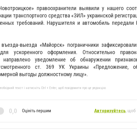
Новотроицкое» правоохранители выявили у нашего соот
рации транспортного средства «ЗИЛ» украинской регистра
ленных требований.
Нарушителя и автомобиль передали 
 въезда-выезда «Майорск» пограничники зафиксировали
 для ускоренного оформления.
Относительно право
 направлено уведомление об обнаружении признако
усмотренного ст.
369 УК Украины «Предложение, о
омерной выгоды должностному лицу».
бхідний текст і натисніть Ctrl + Enter, щоб повідомити про це редакцію
0,0
Оцініть першим
Авторизуйтесь
, щоб