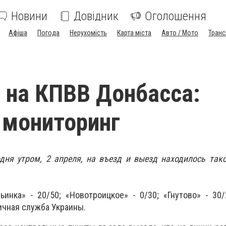
Новини
Довідник
Оголошення
Афіша
Погода
Нерухомість
Карта міста
Авто / Мото
Транс
 на КПВВ Донбасса:
 мониторинг
дня утром, 2 апреля, на въезд и выезд находилось так
ьинка» - 20/50;
«Новотроицкое» - 0/30;
«Гнутово» - 30
ичная служба Украины.