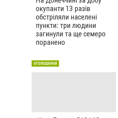
На Донеччині за добу
окупанти 13 разів
обстріляли населені
пункти: три людини
загинули та ще семеро
поранено
ОГОЛОШЕННЯ