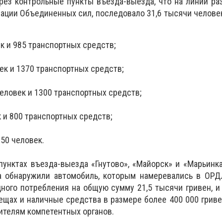
ез контрольные пункты въезда-выезда, что на линии ра
ации Объединенных сил, последовало 31,6 тысячи человек
к и 985 транспортных средств;
ек и 1370 транспортных средств;
еловек и 1300 транспортных средств;
к и 800 транспортных средств;
350 человек.
унктах въезда-выезда «Гнутово», «Майорск» и «Марьинк
а обнаружили автомобиль, которым намеревались в ОРД
ного потребления на общую сумму 21,5 тысячи гривен, и
ещах и наличные средства в размере более 400 000 грив
ителям компетентных органов.