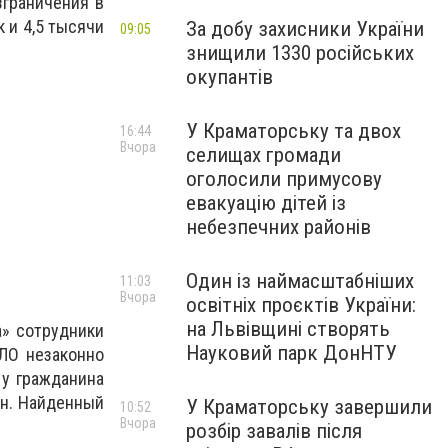
зграничения в
 и 4,5 тысячи
За добу захисники України
09:05
знищили 1330 російських
окупантів
У Краматорську та двох
16:44
Вчора
селищах громади
оголосили примусову
евакуацію дітей із
небезпечних районів
Один із наймасштабніших
11:03
Вчора
освітніх проєктів України:
на Львівщині створять
а» сотрудники
Науковий парк ДонНТУ
ЛО незаконно
 у гражданина
ен.
Найденный
У Краматорську завершили
10:52
Вчора
розбір завалів після