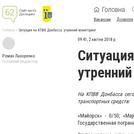
Головна
Вакансии
Дозвілля
Головна
Ситуация на КПВВ Донбасса: утренний мониторинг
09:41, 2 квітня 2018 р.
Ситуация
Роман Лазоренко
головний редактор
утренний
На КПВВ Донбасса сего
транспортных средств:
«Майорск» - 0/50;
«Мар
Государственная погран