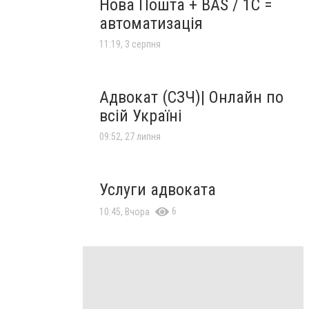
Нова Пошта + BAS / 1C =
автоматизація
11:19, 3 серпня
Адвокат (СЗЧ)| Онлайн по
всій Україні
09:52, 27 липня
Услуги адвоката
6
10:45, Вчора