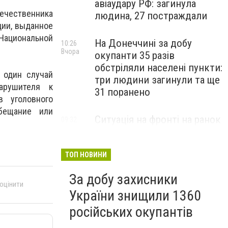
авіаудару РФ: загинула
ечественника
людина, 27 постраждали
ции, выданное
Национальной
На Донеччині за добу
10:26
Вчора
окупанти 35 разів
обстріляли населені пункти:
 один случай
три людини загинули та ще
нарушителя к
31 поранено
в уголовного
бещание или
Ситуація на фронті на ранок
09:32
Вчора
5 серпня: протягом доби
відбулося 259 бойових
зіткнень
ТОП НОВИНИ
За добу захисники
 оцінити
України знищили 1360
російських окупантів