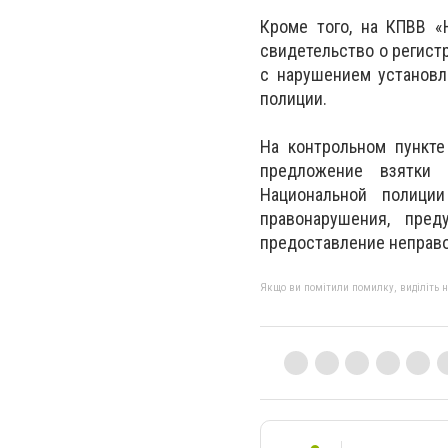
Кроме того, на КПВВ «
свидетельство о регист
с нарушением установ
полиции.
На
контрольном пункте
предложение взятки
Национальной полиции
правонарушения, пред
предоставление неправ
Якщо ви помітили помилку, виділіть нео