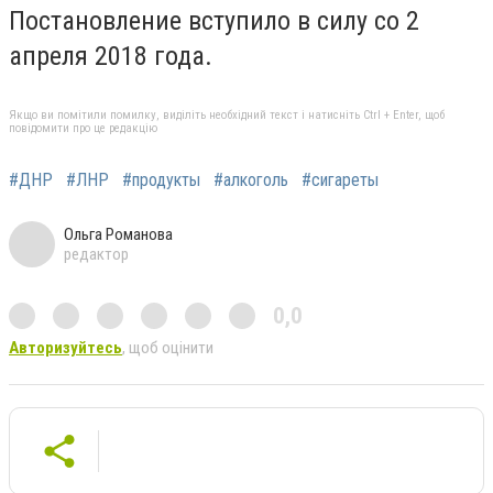
Постановление вступило в силу со 2
апреля 2018 года.
Якщо ви помітили помилку, виділіть необхідний текст і натисніть Ctrl + Enter, щоб
повідомити про це редакцію
#ДНР
#ЛНР
#продукты
#алкоголь
#сигареты
Ольга Романова
редактор
0,0
Авторизуйтесь
, щоб оцінити