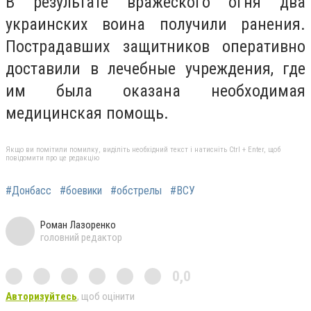
В результате вражеского огня два
украинских воина получили ранения.
Пострадавших защитников оперативно
доставили в лечебные учреждения, где
им была оказана необходимая
медицинская помощь.
Якщо ви помітили помилку, виділіть необхідний текст і натисніть Ctrl + Enter, щоб
повідомити про це редакцію
#Донбасс
#боевики
#обстрелы
#ВСУ
Роман Лазоренко
головний редактор
0,0
Авторизуйтесь
, щоб оцінити