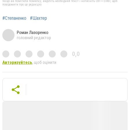
Якщо ви помітили помилку, виділіть необхідний текст і натисніть Ctrl + Enter, щоб
повідомити про це редакцію
#Степаненко
#Шахтер
Роман Лазоренко
головний редактор
0,0
Авторизуйтесь
, щоб оцінити