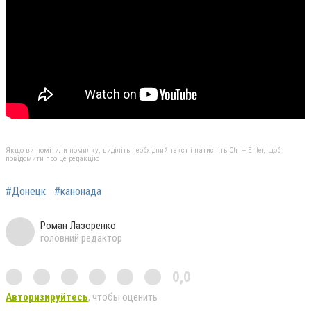
Якщо ви помітили помилку, виділіть необхідний текст і натисніть Ctrl + Enter, щоб
повідомити про це редакцію
#Донецк
#канонада
Роман Лазоренко
головний редактор
0,0
Авторизируйтесь
, чтобы оценить