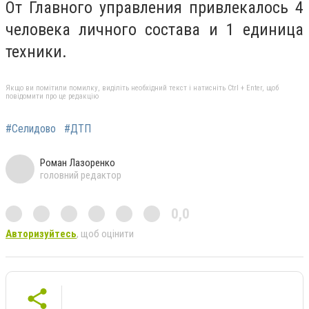
От Главного управления привлекалось 4
человека личного состава и 1 единица
техники.
Якщо ви помітили помилку, виділіть необхідний текст і натисніть Ctrl + Enter, щоб
повідомити про це редакцію
#Селидово
#ДТП
Роман Лазоренко
головний редактор
0,0
Авторизуйтесь
, щоб оцінити