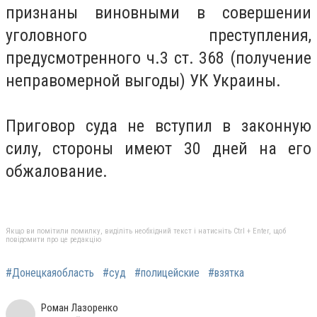
признаны виновными в совершении
уголовного преступления,
предусмотренного ч.3 ст.
368 (получение
неправомерной выгоды) УК Украины.
Приговор суда не вступил в законную
силу, стороны имеют 30 дней на его
обжалование.
Якщо ви помітили помилку, виділіть необхідний текст і натисніть Ctrl + Enter, щоб
повідомити про це редакцію
#Донецкаяобласть
#суд
#полицейские
#взятка
Роман Лазоренко