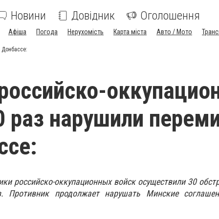
Новини
Довідник
Оголошення
Афіша
Погода
Нерухомість
Карта міста
Авто / Мото
Транс
 Донбассе:
 российско-оккупацио
0 раз нарушили перем
ссе:
ики российско-оккупационных войск осуществили 30 обст
в.
Противник продолжает нарушать Минские соглаше