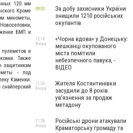
енных 120 мм
За добу захисники України
09:02
нского.
Кроме
знищили 1210 російських
мм минометы,
окупантів
овоселовки,
ужение БМП и
«Чорна вдова» у Донецьку:
12:18
Вчора
мешканці окупованого
 пулеметов и
міста помітили
аковки.
Также
небезпечного павука, -
о защитникам
ВІДЕО
леметы - под
леку Каменки.
Жителя Костянтинівки
11:56
я снайперский
Вчора
засудили до 8 років
ув’язнення за продаж
метадону
Російські дрони атакували
11:28
Вчора
Краматорську громаду та