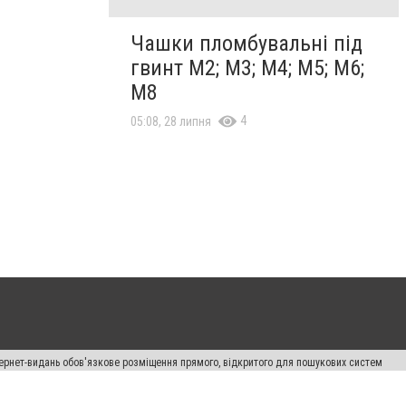
Чашки пломбувальні під
гвинт М2; М3; М4; М5; М6;
М8
4
05:08, 28 липня
нтернет-видань обов'язкове розміщення прямого, відкритого для пошукових систем
лама" публікуються на правах реклами.