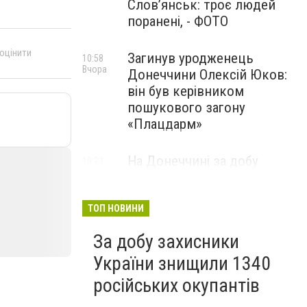
Слов’янськ: троє людей
поранені, - ФОТО
 оцінити
Загинув уродженець
10:58
Вчора
Донеччини Олексій Юков:
він був керівником
пошукового загону
«Плацдарм»
На Донеччині за добу
10:23
Вчора
окупанти 33 рази
обстріляли населені пункти:
одна людина загинула та ще
ТОП НОВИНИ
девʼятеро поранено
За добу захисники
України знищили 1340
російських окупантів