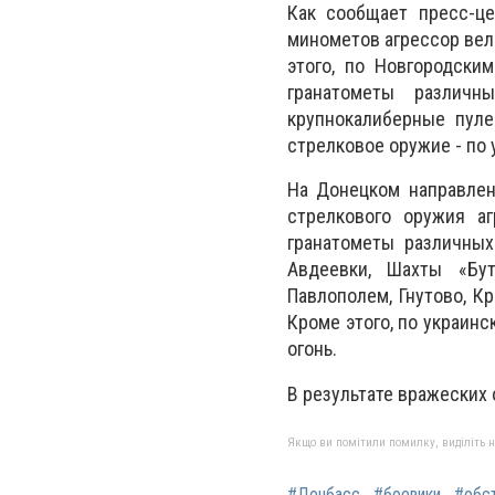
Как сообщает пресс-ц
минометов агрессор вел
этого, по Новгородски
гранатометы различн
крупнокалиберные пуле
стрелковое оружие - по
На Донецком направлен
стрелкового оружия а
гранатометы различны
Авдеевки, Шахты «Бут
Павлополем, Гнутово, К
Кроме этого, по украин
огонь.
В результате вражеских 
Якщо ви помітили помилку, виділіть нео
#Донбасс
#боевики
#обс