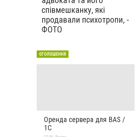
адвоката та його
співмешканку, які
продавали психотропи, -
ФОТО
ОГОЛОШЕННЯ
Оренда сервера для BAS /
1C