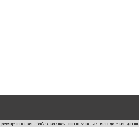
 розміщення в тексті обов'язкового посилання на 62.ua - Сайт міста Донецька. Для і
жерела. Порушення виняткових прав переслідується Законом.
ський спецпроєкт", "Політичні новини", "Пресреліз", "PR", "Офіційно", "Політична рек