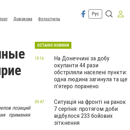
Рус
порт
Довідкова
Фотоотчеты
ОСТАННІ НОВИНИ
нные
На Донеччині за добу
10:16
окупанти 44 рази
ирие
обстріляли населені пункти:
одна людина загинула та ще
пʼятеро поранено
Ситуація на фронті на ранок
09:47
релов позиций
7 серпня: протягом доби
ния применяя
відбулося 233 бойових
зіткнення