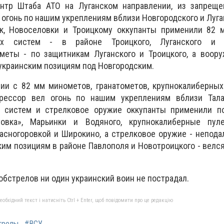
ентр Штаба АТО
на Луганском направлении, из запрещ
 огонь по нашим укреплениям вблизи Новгородского и Луга
мк, Новоселовки и Троицкому оккупанты применили 82 
ых систем - в районе Троицкого, Луганского и Н
меты - по защитникам Луганского и Троицкого, а воор
 украинским позициям под Новгородским.
ии с 82 мм минометов, гранатометов, крупнокалиберных
грессор вел огонь по нашим укреплениям вблизи Тал
х систем и стрелковое оружие оккупанты применили п
овка», Марьинки и Водяного, крупнокалиберные пу
расногоровкой и Широкино, а стрелковое оружие - непода
ским позициям в районе Павлополя и Новотроицкого - велс
обстрелов ни один украинский воин не пострадал.
бхідний текст і натисніть Ctrl + Enter, щоб повідомити про це редакцію
трелы
#ВСУ