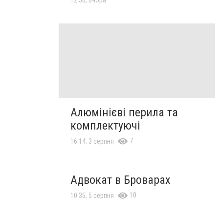
12:56, Вчора
Алюмінієві перила та
комплектуючі
7
16:14, 3 серпня
Адвокат в Броварах
10
10:35, 5 серпня