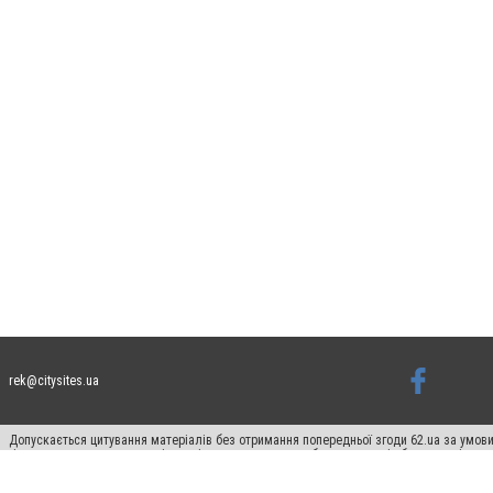
rek@citysites.ua
Допускається цитування матеріалів без отримання попередньої згоди 62.ua за умови
гіперпосилання на цитовані статті не нижче другого абзацу в тексті або в якості д
Матеріали з плашками "Новини компаній", "Промо", "Партнерський матеріал", "Партнер