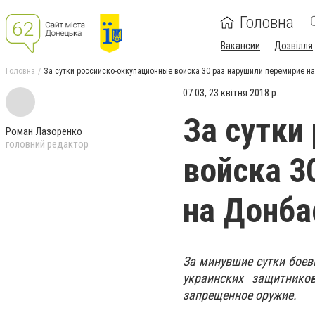
Головна
Вакансии
Дозвілля
Головна
За сутки российско-оккупационные войска 30 раз нарушили перемирие на
07:03, 23 квітня 2018 р.
За сутки
Роман Лазоренко
головний редактор
войска 3
на Донба
За минувшие сутки боев
украинских защитнико
запрещенное оружие.