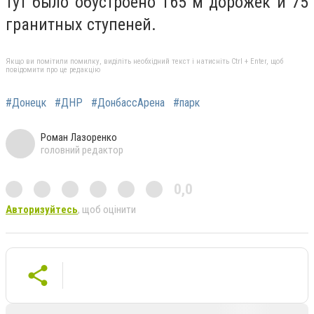
тут было обустроено 165 м дорожек и 75
гранитных ступеней.
Якщо ви помітили помилку, виділіть необхідний текст і натисніть Ctrl + Enter, щоб
повідомити про це редакцію
#Донецк
#ДНР
#ДонбассАрена
#парк
Роман Лазоренко
головний редактор
0,0
Авторизуйтесь
, щоб оцінити