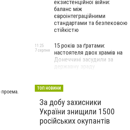
екзистенційної війни:
баланс між
євроінтеграційними
стандартами та безпековою
стійкістю
15 років за ґратами:
11:25
7 серпня
настоятеля двох храмів на
Донеччині засудили за
державну зраду
Російські військові вбили
10:54
7 серпня
полоненого бійця ЗСУ на
ТОП НОВИНИ
о проема.
Донеччині: розпочато
За добу захисники
розслідування
України знищили 1500
російських окупантів