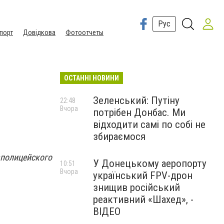
Рус
порт
Довідкова
Фотоотчеты
ОСТАННІ НОВИНИ
Зеленський: Путіну
22:48
Вчора
потрібен Донбас. Ми
відходити самі по собі не
збираємося
полицейского
У Донецькому аеропорту
10:51
Вчора
український FPV-дрон
знищив російський
реактивний «Шахед», -
ВІДЕО