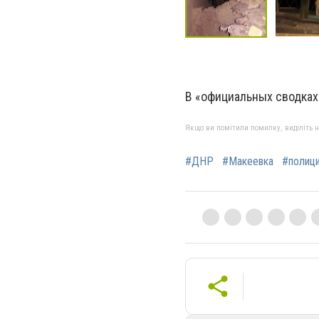
В «официальных сводках
Якщо ви помітили помилку, виділіть нео
#ДНР
#Макеевка
#полиц