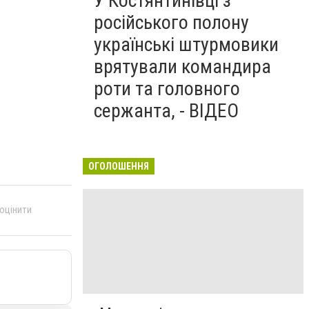
У Костянтинівці з
російського полону
українські штурмовики
врятували командира
роти та головного
сержанта, - ВІДЕО
ОГОЛОШЕННЯ
 оцінити