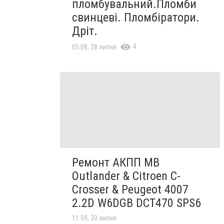
пломбувальний.Пломби
свинцеві. Пломбіратори.
Дріт.
4
05:08, 28 липня
Ремонт АКПП MB
Outlander & Citroen C-
Crosser & Peugeot 4007
2.2D W6DGB DCT470 SPS6
11:59, 30 липня