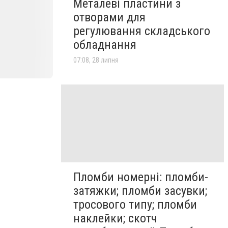
Металеві пластини з
отворами для
регулювання складського
обладнання
07:08, 28 липня
Пломби номерні: пломби-
затяжки; пломби засувки;
тросового типу; пломби
наклейки; скотч