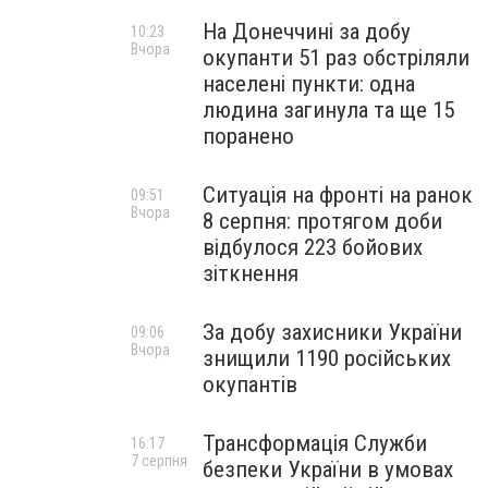
На Донеччині за добу
10:23
Вчора
окупанти 51 раз обстріляли
населені пункти: одна
людина загинула та ще 15
поранено
Ситуація на фронті на ранок
09:51
Вчора
8 серпня: протягом доби
відбулося 223 бойових
зіткнення
За добу захисники України
09:06
Вчора
знищили 1190 російських
окупантів
Трансформація Служби
16:17
7 серпня
безпеки України в умовах