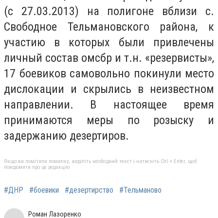
(с 27.03.2013) на полигоне вблизи с.
Свободное Тельмановского района, к
участию в которых были привлечены
личный состав омсбр и т.н. «резервисты»,
17 боевиков самовольно покинули место
дислокации и скрылись в неизвестном
направлении. В настоящее время
принимаются меры по розыску и
задержанию дезертиров.
Якщо ви помітили помилку, виділіть необхідний текст і натисніть Ctrl + Enter, щоб
повідомити про це редакцію
#ДНР
#боевики
#дезертирство
#Тельманово
Роман Лазоренко