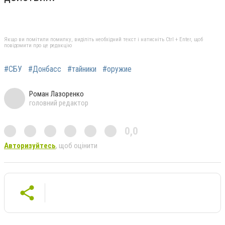
Якщо ви помітили помилку, виділіть необхідний текст і натисніть Ctrl + Enter, щоб
повідомити про це редакцію
#СБУ
#Донбасс
#тайники
#оружие
Роман Лазоренко
головний редактор
0,0
Авторизуйтесь
, щоб оцінити