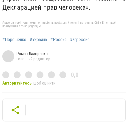
Декларацией прав человека».
Якщо ви помітили помилку, виділіть необхідний текст і натисніть Ctrl + Enter, щоб
повідомити про це редакцію
#Порошенко
#Украина
#Россия
#агрессия
Роман Лазоренко
головний редактор
0,0
Авторизуйтесь
, щоб оцінити