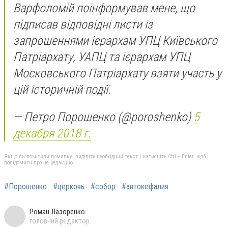
Варфоломій поінформував мене, що
підписав відповідні листи із
запрошеннями ієрархам УПЦ Київського
Патріархату, УАПЦ та ієрархам УПЦ
Московського Патріархату взяти участь у
цій історичній події.
— Петро Порошенко (@poroshenko)
5
декабря 2018 г.
Якщо ви помітили помилку, виділіть необхідний текст і натисніть Ctrl + Enter, щоб
повідомити про це редакцію
#Порошенко
#церковь
#собор
#автокефалия
Роман Лазоренко
головний редактор