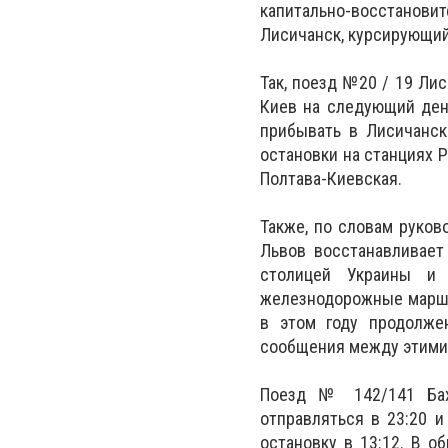
капитально-восстановит
Лисичанск, курсирующий 
Так, поезд №20 / 19 Лис
Киев на следующий день
прибывать в Лисичанск
остановки на станциях 
Полтава-Киевская.
Также, по словам руков
Львов восстанавливает
столицей Украины и 
железнодорожные маршр
в этом году продолже
сообщения между этими р
Поезд № 142/141 Бах
отправляться в 23:20 и
остановку в 13:12. В о