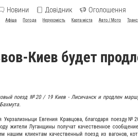
Новини
Довідник
Оголошення
Афіша
Погода
Нерухомість
Карта міста
Авто / Мото
Транс
вов-Киев будет продл
новый поезд №20 / 19 Киев - Лисичанск и продлен марш
 Бахмута.
я Укрзализныци Евгения Кравцова, благодаря поезду№20
году жители Луганщины получат качественное сообщение
м нашим клиентам качественный поезд из вагонов, ко