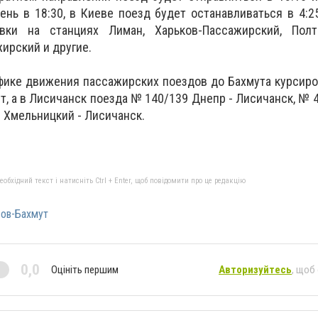
нь в 18:30, в Киеве поезд будет останавливаться в 4:25
вки на станциях Лиман, Харьков-Пассажирский, Полта
ирский и другие.
афике движения пассажирских поездов до Бахмута курсир
т, а в Лисичанск поезда № 140/139 Днепр - Лисичанск, № 
 Хмельницкий - Лисичанск.
бхідний текст і натисніть Ctrl + Enter, щоб повідомити про це редакцію
ов-Бахмут
0,0
Оцініть першим
Авторизуйтесь
, щоб