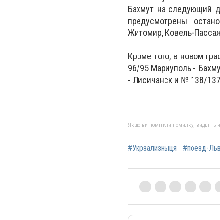
Бахмут на следующий де
предусмотрены остано
Житомир, Ковель-Пассаж
Кроме того, в новом гр
96/95 Мариуполь - Бахму
- Лисичанск и № 138/137
Якщо ви помітили помилку, виділіть нео
#Укрзализныця
#поезд-Льв