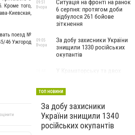
Ситуація на фронті на ранок
09:51
. Кроме того,
Вчора
6 серпня: протягом доби
ва-Киевская,
відбулося 261 бойове
зіткнення
овать поезд №
За добу захисники України
09:05
45/46 Ужгород
Вчора
знищили 1330 російських
окупантів
У Краматорську та двох
16:44
5 серпня
селищах громади
оголосили примусову
евакуацію дітей із
ТОП НОВИНИ
небезпечних районів
За добу захисники
України знищили 1340
 оцінити
російських окупантів