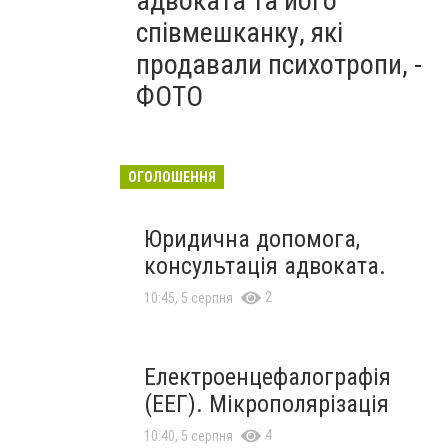
адвоката та його
співмешканку, які
продавали психотропи, -
ФОТО
ОГОЛОШЕННЯ
Юридична допомога,
консультація адвоката.
2
10:45, 5 серпня
Електроенцефалографія
(ЕЕГ). Мікрополярізація
4
10:40, 5 серпня