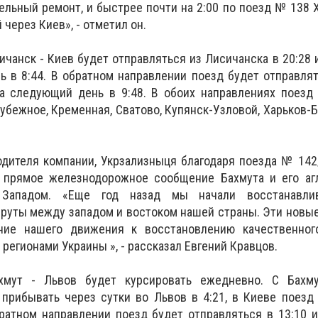
ельный ремонт, и быстрее почти на 2:00 по поезд № 138 
через Киев», - отметил он.
ичанск - Киев будет отправляться из Лисичанска в 20:28 
 в 8:44. В обратном направлении поезд будет отправлят
а следующий день в 9:48. В обоих направлениях поезд 
Рубежное, Кременная, Сватово, Купянск-Узловой, Харьков-
одителя компании, Укрзализныця благодаря поезда № 142
 прямое железнодорожное сообщение Бахмута и его аг
Западом. «Еще год назад мы начали восстанавли
уты между западом и востоком нашей страны. Эти новые
ние нашего движения к восстановлению качественног
егионами Украины », - рассказал Евгений Кравцов.
мут - Львов будет курсировать ежедневно. С Бахму
 прибывать через сутки во Львов в 4:21, в Киеве поезд
братном направлении поезд будет отправляться в 13:10 