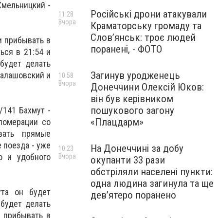
Хмельницкий -
Російські дрони атакували
11:28
Вчора
Краматорську громаду та
Слов’янськ: троє людей
и прибывать в
поранені, - ФОТО
ься в 21:54 и
будет делать
Загинув уродженець
Балашовский и
10:58
Вчора
Донеччини Олексій Юков:
він був керівником
пошукового загону
/141 Бахмут -
«Плацдарм»
ломерации со
вать прямые
 поезда - уже
На Донеччині за добу
10:23
о и удобного
Вчора
окупанти 33 рази
обстріляли населені пункти:
одна людина загинула та ще
та он будет
девʼятеро поранено
 будет делать
и прибывать в