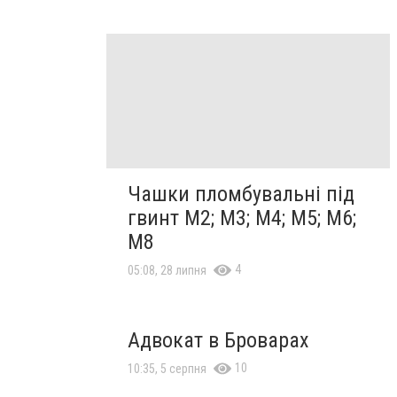
Чашки пломбувальні під
гвинт М2; М3; М4; М5; М6;
М8
4
05:08, 28 липня
Адвокат в Броварах
10
10:35, 5 серпня