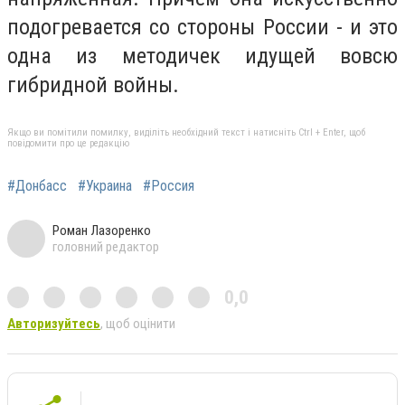
подогревается со стороны России - и это
одна из методичек идущей вовсю
гибридной войны.
Якщо ви помітили помилку, виділіть необхідний текст і натисніть Ctrl + Enter, щоб
повідомити про це редакцію
#Донбасс
#Украина
#Россия
Роман Лазоренко
головний редактор
0,0
Авторизуйтесь
, щоб оцінити