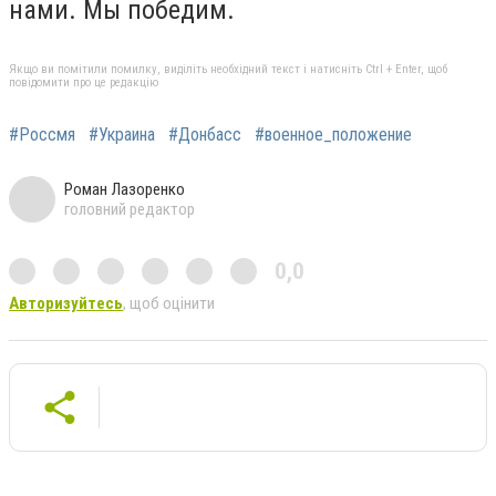
нами. Мы победим.
Якщо ви помітили помилку, виділіть необхідний текст і натисніть Ctrl + Enter, щоб
повідомити про це редакцію
#Россмя
#Украина
#Донбасс
#военное_положение
Роман Лазоренко
головний редактор
0,0
Авторизуйтесь
, щоб оцінити