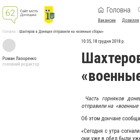
Головна
Вакансии
Дозвілля
Головна
Шахтеров в Донецке отправили на «военные сборы»
10:35, 18 грудня 2018 р.
Шахтеров
Роман Лазоренко
головний редактор
«военны
Часть горняков доне
отправили на «военные 
Об этом дончане сообща
«Сегодня с утра согнали
они уже в обед были уж