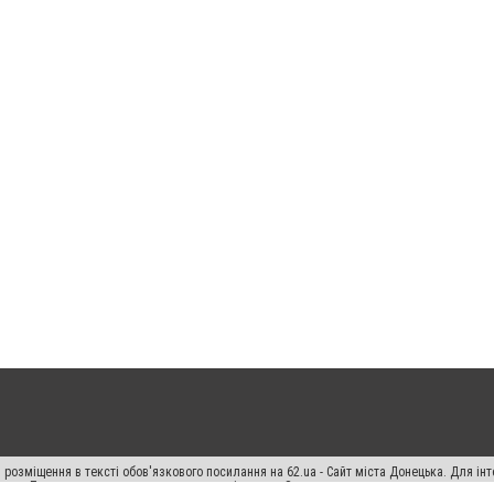
 розміщення в тексті обов'язкового посилання на 62.ua - Сайт міста Донецька. Для і
жерела. Порушення виняткових прав переслідується Законом.