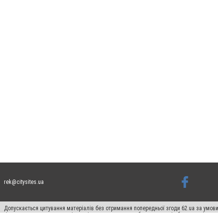
rek@citysites.ua
Допускається цитування матеріалів без отримання попередньої згоди 62.ua за умови
гіперпосилання на цитовані статті не нижче другого абзацу в тексті або в якості д