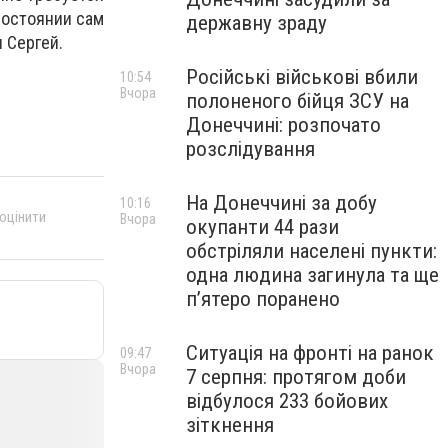
состоянии сам
державну зраду
 Сергей.
Російські військові вбили
10:54
Вчора
полоненого бійця ЗСУ на
Донеччині: розпочато
розслідування
На Донеччині за добу
10:16
 оцінити
Вчора
окупанти 44 рази
обстріляли населені пункти:
одна людина загинула та ще
пʼятеро поранено
Ситуація на фронті на ранок
09:47
Вчора
7 серпня: протягом доби
відбулося 233 бойових
зіткнення