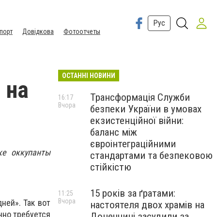
Рус
порт
Довідкова
Фотоотчеты
ОСТАННІ НОВИНИ
 на
Трансформація Служби
16:17
Вчора
безпеки України в умовах
екзистенційної війни:
баланс між
євроінтеграційними
дке
оккупанты
стандартами та безпековою
стійкістю
15 років за ґратами:
11:25
Вчора
ней». Так вот
настоятеля двох храмів на
чно требуется
Донеччині засудили за