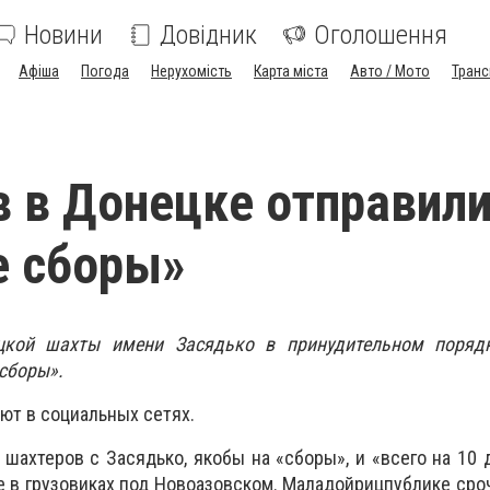
Новини
Довідник
Оголошення
Афіша
Погода
Нерухомість
Карта міста
Авто / Мото
Транс
 в Донецке отправили
е сборы»
цкой шахты имени Засядько в принудительном поря
сборы».
ют в социальных сетях.
 шахтеров с Засядько, якобы на «сборы», и «всего на 10 д
е в грузовиках под Новоазовском. Маладойрицпублике сро