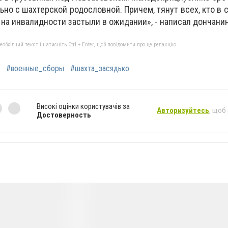
но с шахтерской родословной. Причем, тянут всех, кто в 
на инвалидности застыли в ожидании», - написал дончанин
бхідний текст і натисніть Ctrl + Enter, щоб повідомити про це редакцію
#военные_сборы
#шахта_засядько
Високі оцінки користувачів за
Авторизуйтесь
, щоб
Достоверность