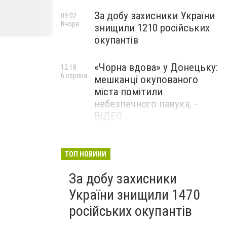
За добу захисники України
09:02
Вчора
знищили 1210 російських
окупантів
«Чорна вдова» у Донецьку:
12:18
6 серпня
мешканці окупованого
міста помітили
небезпечного павука, -
ВІДЕО
Жителя Костянтинівки
11:56
6 серпня
засудили до 8 років
ТОП НОВИНИ
ув’язнення за продаж
За добу захисники
метадону
України знищили 1470
російських окупантів