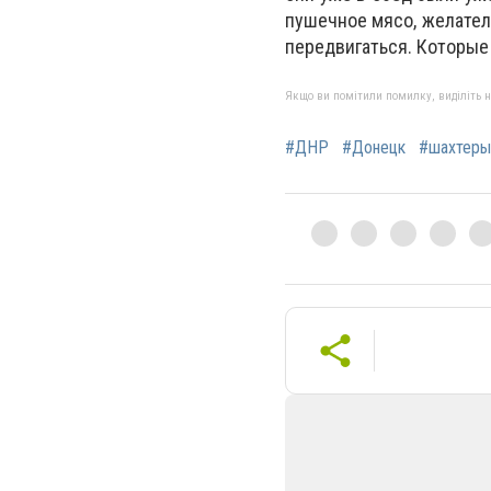
пушечное мясо, желатель
передвигаться. Которые 
Якщо ви помітили помилку, виділіть нео
#ДНР
#Донецк
#шахтеры