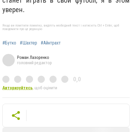
станет играть в свой футбол, я в этом
уверен.
Якщо ви помітили помилку, виділіть необхідний текст і натисніть Ctrl + Enter, щоб
повідомити про це редакцію
#Бутко
#Шахтер
#Айнтрахт
Роман Лазоренко
головний редактор
0,0
Авторизуйтесь
, щоб оцінити