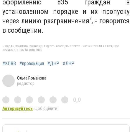
оформлению 835 граждан в
установленном порядке и их пропуску
через линию разграничения", - говорится
в сообщении.
Якщо ви помітили помилку, виділіть необхідний текст і натисніть Ctrl + Enter, щоб
повідомити про це редакцію
#КПВВ
#провокация
#ДНР
#ЛНР
Ольга Романова
редактор
0,0
Авторизуйтесь
, щоб оцінити