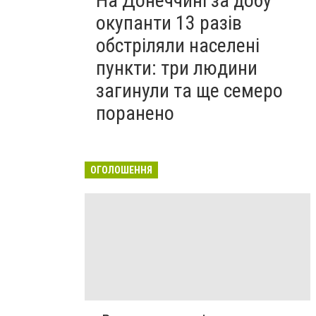
На Донеччині за добу
окупанти 13 разів
обстріляли населені
пункти: три людини
загинули та ще семеро
поранено
ОГОЛОШЕННЯ