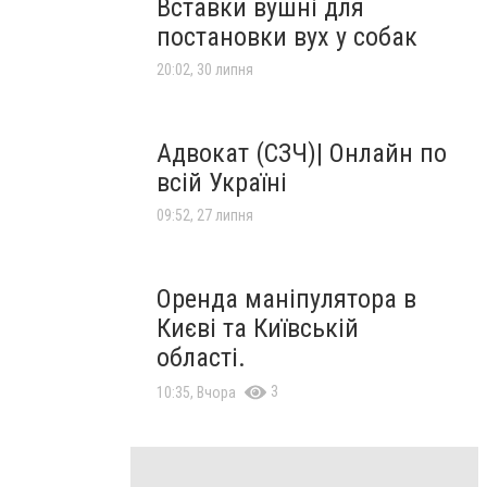
Вставки вушні для
постановки вух у собак
20:02, 30 липня
Адвокат (СЗЧ)| Онлайн по
всій Україні
09:52, 27 липня
Оренда маніпулятора в
Києві та Київській
області.
3
10:35, Вчора