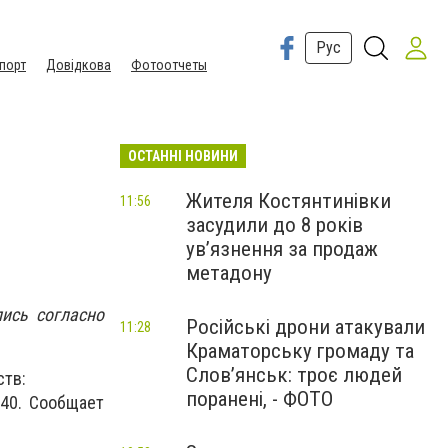
Рус
порт
Довідкова
Фотоотчеты
ОСТАННІ НОВИНИ
Жителя Костянтинівки
11:56
засудили до 8 років
ув’язнення за продаж
метадону
ись согласно
Російські дрони атакували
11:28
Краматорську громаду та
Слов’янськ: троє людей
ств:
поранені, - ФОТО
/40. Сообщает