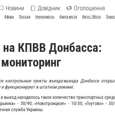
Новини
Довідник
Оголошення
Афіша
Погода
Нерухомість
Карта міста
Авто / Мото
Транс
 на КПВВ Донбасса:
 мониторинг
все контрольные пункты въезда-выезда Донбасса открыл
 и функционируют в штатном режиме.
 и выезд находилось такое количество транспортных сред
рьинка» - 30/90; «Новотроицкое» - 10/30; «Гнутово» - 30
ичная служба Украины.