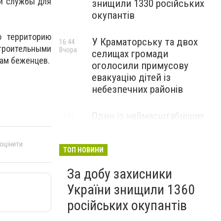
ой службы для
знищили 1330 російських
окупантів
ю территорию
У Краматорську та двох
16:44
троительными
Вчора
селищах громади
лам беженцев.
оголосили примусову
евакуацію дітей із
небезпечних районів
Один із наймасштабніших
11:03
Вчора
освітніх проєктів України:
на Львівщині створять
 оцінити
Науковий парк ДонНТУ
ТОП НОВИНИ
За добу захисники
України знищили 1360
російських окупантів