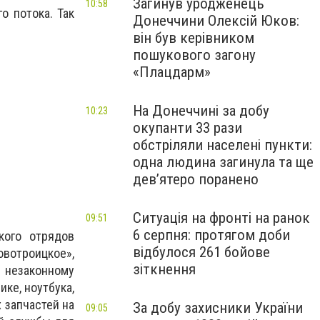
Загинув уродженець
10:58
о потока. Так
Донеччини Олексій Юков:
він був керівником
пошукового загону
«Плацдарм»
На Донеччині за добу
10:23
окупанти 33 рази
обстріляли населені пункти:
одна людина загинула та ще
девʼятеро поранено
Ситуація на фронті на ранок
09:51
6 серпня: протягом доби
кого отрядов
відбулося 261 бойове
вотроицкое»,
зіткнення
 незаконному
ке, ноутбука,
 запчастей на
За добу захисники України
09:05