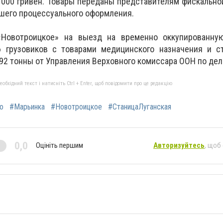
 000 гривен. Товары переданы представителям фискальн
шего процессуального оформления.
«Новотроицкое» на выезд на временно оккупированну
 грузовиков с товарами медицинского назначения и с
92 тонны от Управления Верховного комиссара ООН по де
бхідний текст і натисніть Ctrl + Enter, щоб повідомити про це редакцію
о
#Марьинка
#Новотроицкое
#СтаницаЛуганская
0,0
Оцініть першим
Авторизуйтесь
, щоб