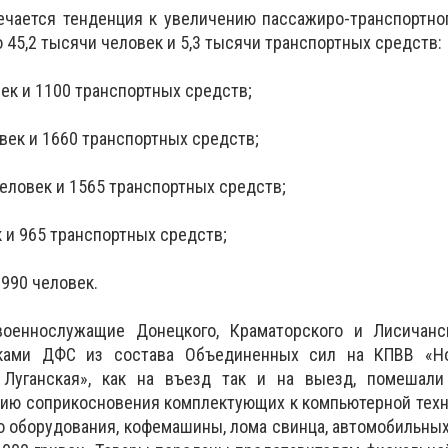
чается тенденция к увеличению пассажиро-транспортног
 45,2 тысячи человек и 5,3 тысячи транспортных средств:
ек и 1100 транспортных средств;
век и 1660 транспортных средств;
еловек и 1565 транспортных средств;
к и 965 транспортных средств;
0990 человек.
оеннослужащие Донецкого, Краматорского и Лисичанс
ками ДФС из состава Объединенных сил на КПВВ «Но
 Луганская», как на въезд так и на выезд, помешали
ю соприкосновения комплектующих к компьютерной техни
о оборудования, кофемашины, лома свинца, автомобильных