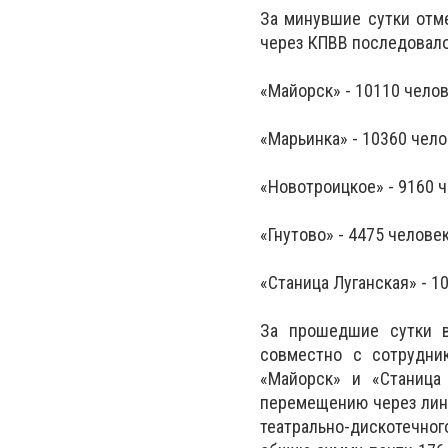
За минувшие сутки отме
через КПВВ последовало
«Майорск» - 10110 челов
«Марьинка» - 10360 чело
«Новотроицкое» - 9160 ч
«Гнутово» - 4475 челове
«Станица Луганская» - 1
За прошедшие сутки в
совместно с сотрудни
«Майорск» и «Станица
перемещению через лини
театрально-дискотечног