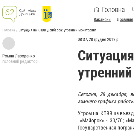
Головна
Вакансии
Дозвілля
Головна
Ситуация на КПВВ Донбасса: утренний мониторинг
08:37, 28 грудня 2018 р.
Ситуация
Роман Лазоренко
головний редактор
утренний
Сегодня, 28 декабря, 
зимнего графика работы
Утром на КПВВ на въезд
«Майорск» - 30/70; «Ма
Государственная погран