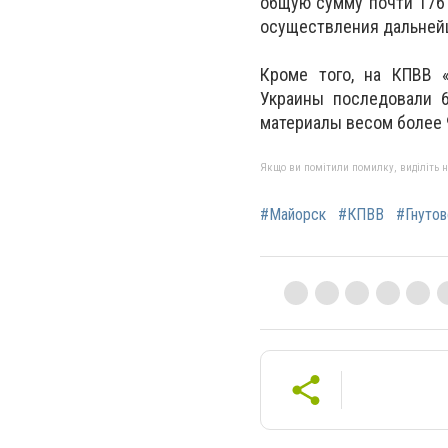
общую сумму почти 176
осуществления дальней
Кроме того, на КПВВ 
Украины последовали 6
материалы весом более 
Якщо ви помітили помилку, виділіть нео
#Майорск
#КПВВ
#Гнутов