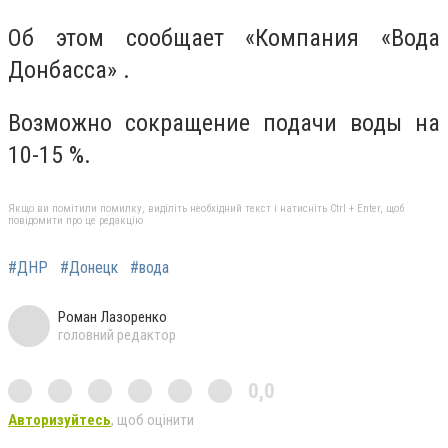
Об этом сообщает «Компания «Вода
Донбасса» .
Возможно сокращение подачи воды на
10-15 %.
Якщо ви помітили помилку, виділіть необхідний текст і натисніть Ctrl + Enter, щоб
повідомити про це редакцію
#ДНР
#Донецк
#вода
Роман Лазоренко
головний редактор
0,0
Авторизуйтесь
, щоб оцінити