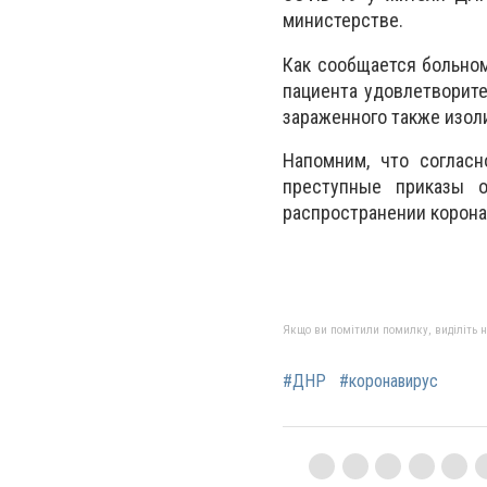
министерстве.
Как сообщается больном
пациента удовлетворите
зараженного также изол
Напомним, что соглас
преступные приказы 
распространении корона
Якщо ви помітили помилку, виділіть нео
#ДНР
#коронавирус