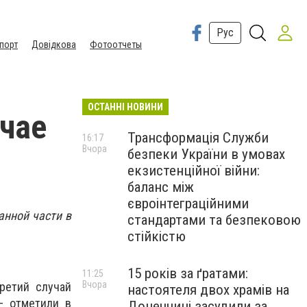
Рус
порт
Довідкова
Фотоотчеты
ОСТАННІ НОВИНИ
учае
Трансформація Служби
16:17
Вчора
безпеки України в умовах
екзистенційної війни:
баланс між
євроінтеграційними
анной части в
стандартами та безпековою
стійкістю
15 років за ґратами:
11:25
Вчора
ретий случай
настоятеля двох храмів на
— отметили в
Донеччині засудили за