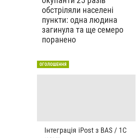
окупанти 25 разів
обстріляли населені
пункти: одна людина
загинула та ще семеро
поранено
ОГОЛОШЕННЯ
Інтеграція iPost з BAS / 1C