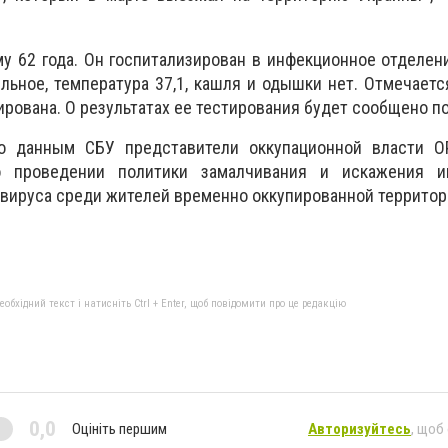
у 62 года. Он госпитализирован в инфекционное отделен
льное, температура 37,1, кашля и одышки нет. Отмечается
ирована. О результатах ее тестирования будет сообщено п
но данным СБУ представители оккупационной власти 
о проведении политики замалчивания и искажения и
вируса среди жителей временно оккупированной территор
бхідний текст і натисніть Ctrl + Enter, щоб повідомити про це редакцію
0,0
Оцініть першим
Авторизуйтесь
, щоб