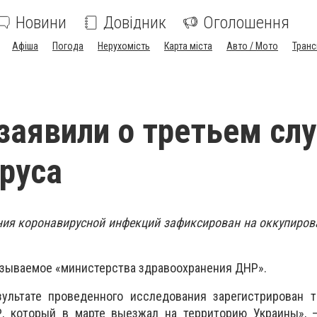
Новини
Довідник
Оголошення
Афіша
Погода
Нерухомість
Карта міста
Авто / Мото
Транс
заявили о третьем сл
руса
ния коронавирусной инфекций зафиксирован на оккупиров
азываемое «министерства здравоохранения ДНР».
зультате проведенного исследования зарегистрирован т
, который в марте выезжал на территорию Украины», 