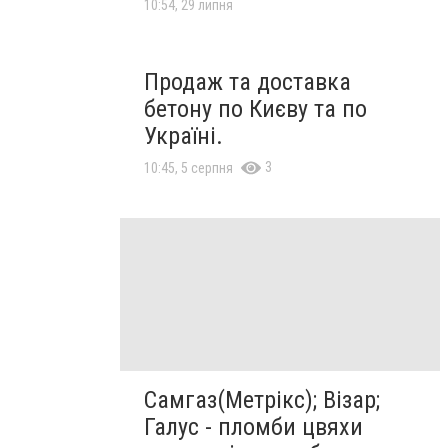
10:54, 29 липня
Продаж та доставка
бетону по Києву та по
Україні.
3
10:45, 5 серпня
Самгаз(Метрікс); Візар;
Галус - пломби цвяхи