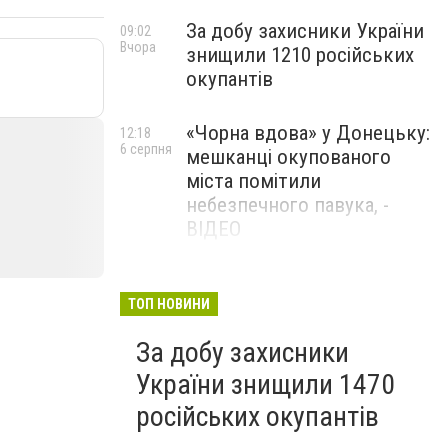
За добу захисники України
09:02
Вчора
знищили 1210 російських
окупантів
«Чорна вдова» у Донецьку:
12:18
6 серпня
мешканці окупованого
міста помітили
небезпечного павука, -
ВІДЕО
Жителя Костянтинівки
11:56
6 серпня
засудили до 8 років
ТОП НОВИНИ
ув’язнення за продаж
За добу захисники
метадону
України знищили 1470
російських окупантів