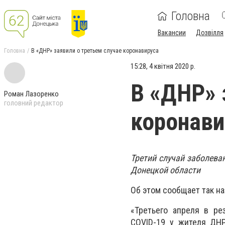
Головна
Вакансии
Дозвілля
Головна
В «ДНР» заявили о третьем случае коронавируса
15:28, 4 квітня 2020 р.
В «ДНР» 
Роман Лазоренко
головний редактор
коронави
Третий случай заболева
Донецкой области
Об этом сообщает так н
«Третьего апреля в ре
COVID-19 у жителя ДНР