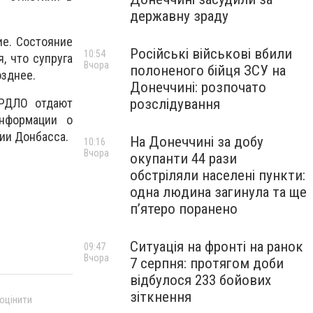
державну зраду
ие. Состояние
Російські військові вбили
10:54
, что супруга
Вчора
полоненого бійця ЗСУ на
озднее.
Донеччині: розпочато
ОРДЛО отдают
розслідування
нформации о
ии Донбасса.
На Донеччині за добу
10:16
Вчора
окупанти 44 рази
обстріляли населені пункти:
одна людина загинула та ще
пʼятеро поранено
Ситуація на фронті на ранок
09:47
Вчора
7 серпня: протягом доби
відбулося 233 бойових
зіткнення
 оцінити