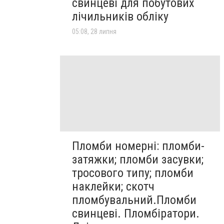
свинцеві для побутових
лічильників обліку
05:08, 28 липня
Пломби номерні: пломби-
затяжки; пломби засувки;
тросового типу; пломби
наклейки; скотч
пломбувальний.Пломби
свинцеві. Пломбіратори.