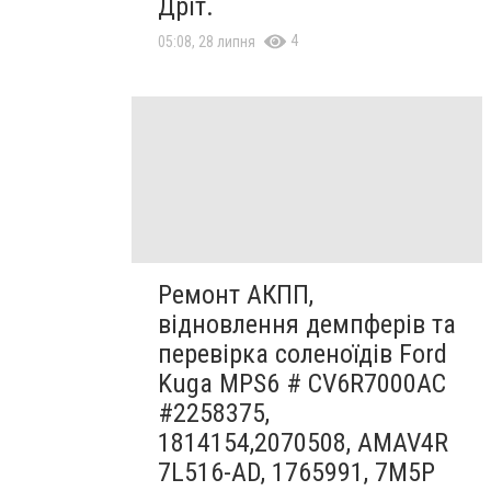
Дріт.
4
05:08, 28 липня
Ремонт АКПП,
відновлення демпферів та
перевірка соленоїдів Ford
Kuga MPS6 # CV6R7000AC
#2258375,
1814154,2070508, AMAV4R
7L516-AD, 1765991, 7M5P