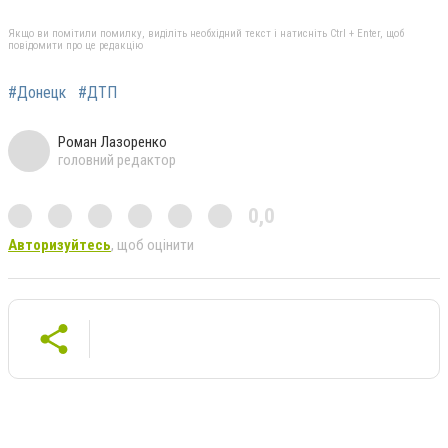
Якщо ви помітили помилку, виділіть необхідний текст і натисніть Ctrl + Enter, щоб
повідомити про це редакцію
#Донецк
#ДТП
Роман Лазоренко
головний редактор
0,0
Авторизуйтесь
, щоб оцінити