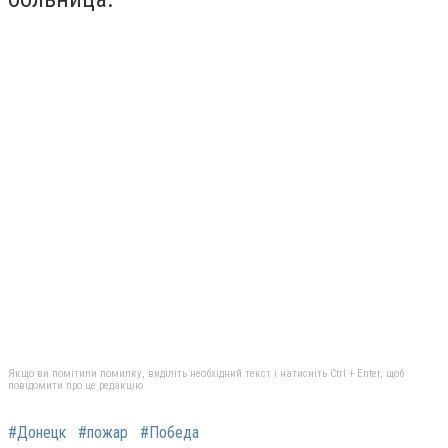
Якщо ви помітили помилку, виділіть необхідний текст і натисніть Ctrl + Enter, щоб
повідомити про це редакцію
#Донецк
#пожар
#Победа