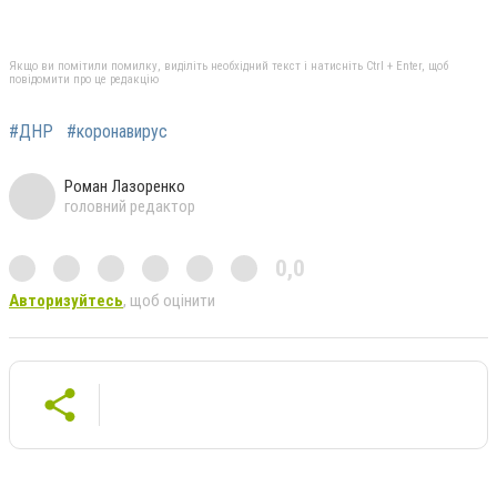
Якщо ви помітили помилку, виділіть необхідний текст і натисніть Ctrl + Enter, щоб
повідомити про це редакцію
#ДНР
#коронавирус
Роман Лазоренко
головний редактор
0,0
Авторизуйтесь
, щоб оцінити