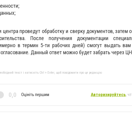
венности;
данных;
и центра проведут обработку и сверку документов, затем о
оительства. После получения документации специал
имерно в термин 5-ти рабочих дней) смогут выдать вам
согласование. Данный ответ можно будет забрать через ЦН
бхідний текст і натисніть Ctrl + Enter, щоб повідомити про це редакцію
0,0
Оцініть першим
Авторизируйтесь
, ч