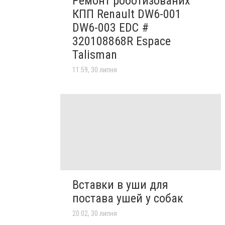
Ремонт роботизованих
КПП Renault DW6-001
DW6-003 EDC #
320108868R Espace
Talisman
11:59, 30 липня
Вставки в уши для
постава ушей у собак
20:02, 30 липня