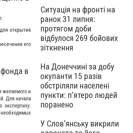
Ситуація на фронті на
ранок 31 липня:
е:
протягом доби
 для открытия
відбулося 269 бойових
ресечения его
зіткнення
На Донеччині за добу
 фонда в
окупанти 15 разів
обстріляли населені
я желаемого и
пункти: пʼятеро людей
й. Для начала
поранено
 экспертизу.
 необходимых
У Слов’янську викрили