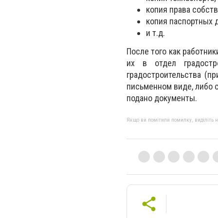
копия права собст
копия паспортных 
и т.д.
После того как работник
их в отдел градостр
градостроительства (пр
письменном виде, либо 
подано документы.
Якщо ви помітили помилку, виділіть нео