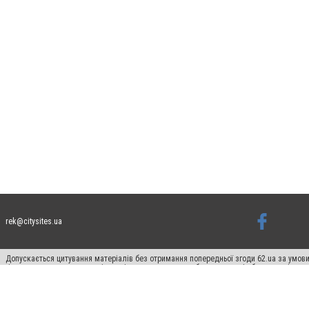
rek@citysites.ua
Допускається цитування матеріалів без отримання попередньої згоди 62.ua за умови
гіперпосилання на цитовані статті не нижче другого абзацу в тексті або в якості д
Матеріали з плашками "Новини компаній", "Промо", "Партнерський матеріал", "Партнер