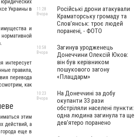
х юридических
Російські дрони атакували
ксе Украины в
11:28
Вчора
Краматорську громаду та
Слов’янськ: троє людей
имущества и
поранені, - ФОТО
 нормативной
.
Загинув уродженець
10:58
Вчора
Донеччини Олексій Юков:
він був керівником
я интересует
пошукового загону
нные правила,
«Плацдарм»
овия перевода
ссмотрим, как
На Донеччині за добу
10:23
Вчора
окупанти 33 рази
иеве
обстріляли населені пункти:
одна людина загинула та ще
ниматься этим
девʼятеро поранено
х действий, а
города еще в