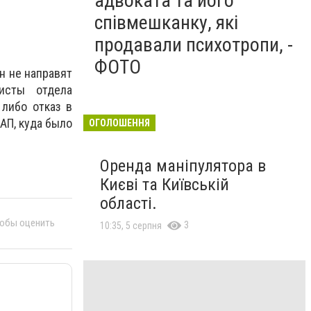
адвоката та його
співмешканку, які
продавали психотропи, -
ФОТО
н не направят
исты отдела
 либо отказ в
АП, куда было
ОГОЛОШЕННЯ
Оренда маніпулятора в
Києві та Київській
області.
тобы оценить
3
10:35, 5 серпня