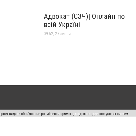
Адвокат (СЗЧ)| Онлайн по
всій Україні
09:52, 27 липня
нтернет-видань обов'язкове розміщення прямого, відкритого для пошукових систем
лама" публікуються на правах реклами.