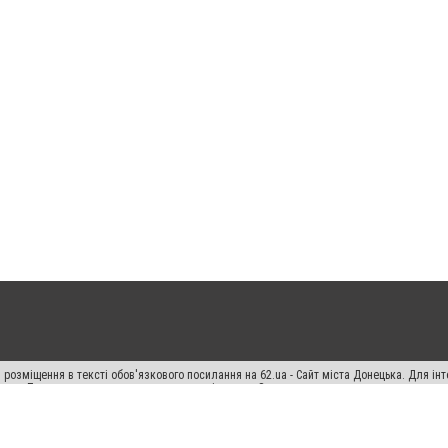
 розміщення в тексті обов'язкового посилання на 62.ua - Сайт міста Донецька. Для і
жерела. Порушення виняткових прав переслідується Законом.
ський спецпроєкт", "Політичні новини", "Пресреліз", "PR", "Офіційно", "Політична рек