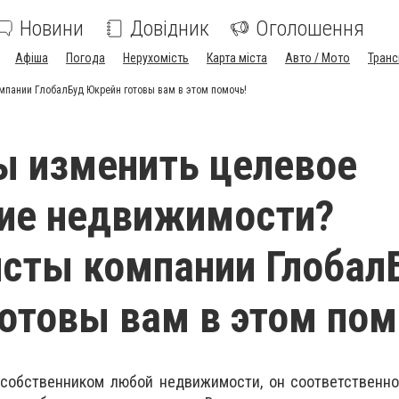
Новини
Довідник
Оголошення
Афіша
Погода
Нерухомість
Карта міста
Авто / Мото
Транс
мпании ГлобалБуд Юкрейн готовы вам в этом помочь!
ы изменить целевое
ие недвижимости?
сты компании Глобал
отовы вам в этом пом
 собственником любой недвижимости, он соответственно