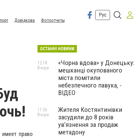
Рус
порт
Довідкова
Фотоотчеты
ОСТАННІ НОВИНИ
«Чорна вдова» у Донецьку:
12:18
Вчора
мешканці окупованого
міста помітили
небезпечного павука, -
Буд
ВІДЕО
очь!
Жителя Костянтинівки
11:56
Вчора
засудили до 8 років
ув’язнення за продаж
метадону
 имеет право