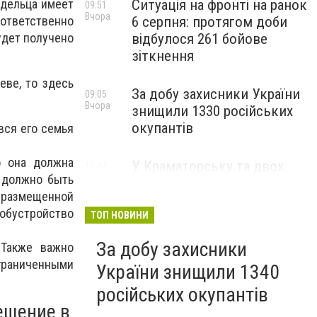
адельца имеет
Ситуація на фронті на ранок
09:51
Вчора
ответственно
6 серпня: протягом доби
удет получено
відбулося 261 бойове
зіткнення
еве, то здесь
За добу захисники України
09:05
Вчора
знищили 1330 російських
окупантів
вся его семья
о она должна
У Краматорську та двох
16:44
е должно быть
5 серпня
селищах громади
, размещенной
оголосили примусову
бустройство
евакуацію дітей із
ТОП НОВИНИ
небезпечних районів
За добу захисники
 Также важно
раниченными
України знищили 1340
російських окупантів
ещение в