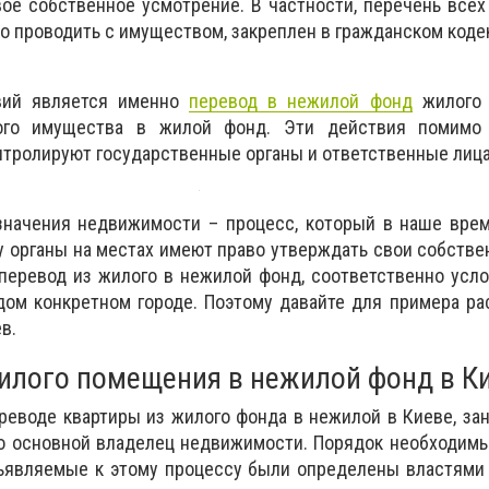
ое собственное усмотрение. В частности, перечень все
о проводить с имуществом, закреплен в гражданском коде
вий является именно
перевод в нежилой фонд
жилого 
ого имущества в жилой фонд. Эти действия помимо
нтролируют государственные органы и ответственные лица
значения недвижимости – процесс, который в наше врем
у органы на местах имеют право утверждать свои собстве
перевод из жилого в нежилой фонд, соответственно усл
дом конкретном городе. Поэтому давайте для примера ра
в.
илого помещения в нежилой фонд в К
ереводе квартиры из жилого фонда в нежилой в Киеве, за
о основной владелец недвижимости. Порядок необходимы
ъявляемые к этому процессу были определены властями 