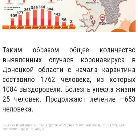
Таким образом общее количество
выявленных случаев коронавируса в
Донецкой области с начала карантина
составило 17
62
человек
а
, из которых
108
4
выздоровели. Болезнь унесла жизни
2
5
человек. Продолжают лечение —
653
человек
а
.
Якщо ви помітили помилку, виділіть необхідний текст і натисніть Ctrl + Enter, щоб
повідомити про це редакцію