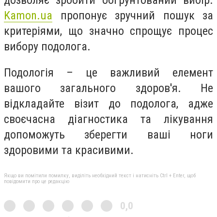
дозволяє зробити обґрунтований вибір.
Kamon.ua
пропонує зручний пошук за
критеріями, що значно спрощує процес
вибору подолога.
Подологія – це важливий елемент
вашого загального здоров'я. Не
відкладайте візит до подолога, адже
своєчасна діагностика та лікування
допоможуть зберегти ваші ноги
здоровими та красивими.
Якщо ви помітили помилку, виділіть необхідний текст і натисніть Ctrl + Enter, щоб
повідомити про це редакцію
0,0