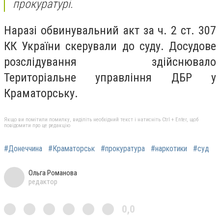
прокуратурі.
Наразі обвинувальний акт за ч. 2 ст. 307
КК України скерували до суду. Досудове
розслідування здійснювало
Територіальне управління ДБР у
Краматорську.
Якщо ви помітили помилку, виділіть необхідний текст і натисніть Ctrl + Enter, щоб
повідомити про це редакцію
#Донеччина
#Краматорськ
#прокуратура
#наркотики
#суд
Ольга Романова
редактор
0,0