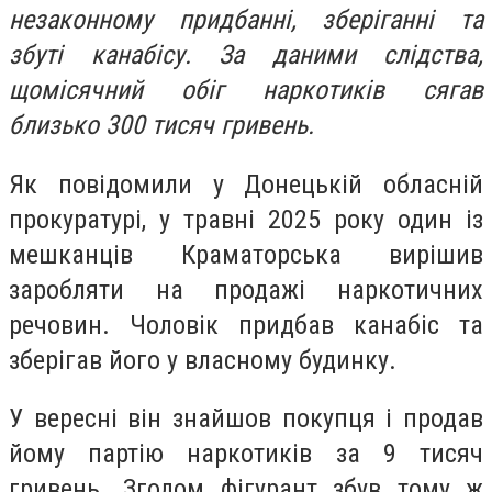
незаконному придбанні, зберіганні та
збуті канабісу. За даними слідства,
щомісячний обіг наркотиків сягав
близько 300 тисяч гривень.
Як повідомили у Донецькій обласній
прокуратурі, у травні 2025 року один із
мешканців Краматорська вирішив
заробляти на продажі наркотичних
речовин. Чоловік придбав канабіс та
зберігав його у власному будинку.
У вересні він знайшов покупця і продав
йому партію наркотиків за 9 тисяч
гривень. Згодом фігурант збув тому ж