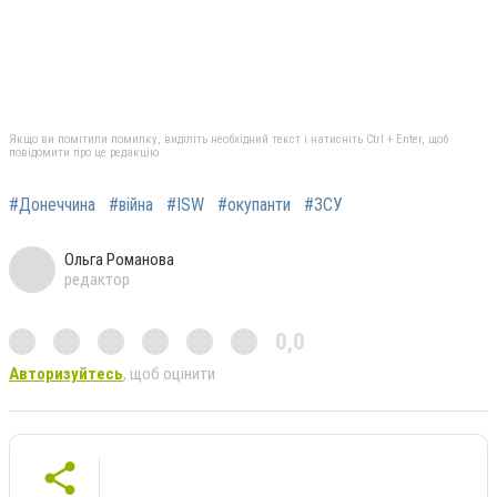
Якщо ви помітили помилку, виділіть необхідний текст і натисніть Ctrl + Enter, щоб
повідомити про це редакцію
#Донеччина
#війна
#ISW
#окупанти
#ЗСУ
Ольга Романова
редактор
0,0
Авторизуйтесь
, щоб оцінити