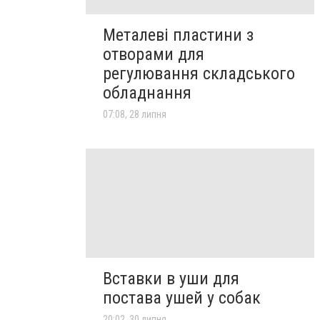
Металеві пластини з
отворами для
регулювання складського
обладнання
07:08, 28 липня
Вставки в уши для
постава ушей у собак
20:02, 30 липня