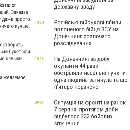
каталог
державну зраду
ций. Заказав
у даже просто
Російські військові вбили
10:54
ничего лучше,
полоненого бійця ЗСУ на
Донеччині: розпочато
розслідування
 сотворить
ный букет или
На Донеччині за добу
ые навыки
10:16
окупанти 44 рази
обстріляли населені пункти:
ти желаемое,
одна людина загинула та ще
пʼятеро поранено
Ситуація на фронті на ранок
09:47
7 серпня: протягом доби
відбулося 233 бойових
зіткнення