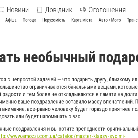
Новини
Довідник
Оголошення
Афіша
Погода
Нерухомість
Карта міста
Авто / Мото
Транс
ать необычный подар
ся с непростой задачей — что подарить другу, близкому и
Большинство ограничиваются банальными вещами, которые
 радости и тем более не откладываются в памяти на долги
 именно ваше поздравление оставило массу впечатлений. П
 а внимание, все-равно человеку будет гораздо приятнее по
довать или будет напоминать о вас.
нные поздравления и вы хотите преподнести оригинальный
ttp://www.emozzi.com.ua/catalog/master-klassy-svoimi-