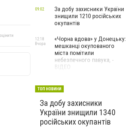
За добу захисники України
09:02
знищили 1210 російських
окупантів
 оцінити
«Чорна вдова» у Донецьку:
12:18
Вчора
мешканці окупованого
міста помітили
небезпечного павука, -
ВІДЕО
Жителя Костянтинівки
11:56
Вчора
засудили до 8 років
ТОП НОВИНИ
ув’язнення за продаж
За добу захисники
метадону
України знищили 1340
російських окупантів