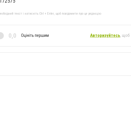
/172575
бхідний текст і натисніть Ctrl + Enter, щоб повідомити про це редакцію
0,0
Оцініть першим
Авторизуйтесь
, щоб