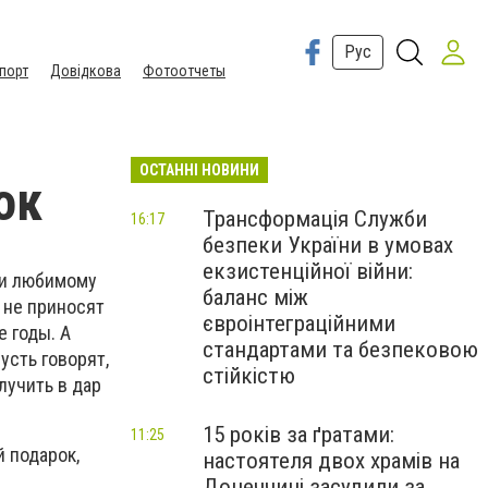
Рус
порт
Довідкова
Фотоотчеты
ОСТАННІ НОВИНИ
ок
Трансформація Служби
16:17
безпеки України в умовах
екзистенційної війни:
ли любимому
баланс між
 не приносят
євроінтеграційними
е годы. А
стандартами та безпековою
усть говорят,
стійкістю
лучить в дар
15 років за ґратами:
11:25
 подарок,
настоятеля двох храмів на
Донеччині засудили за