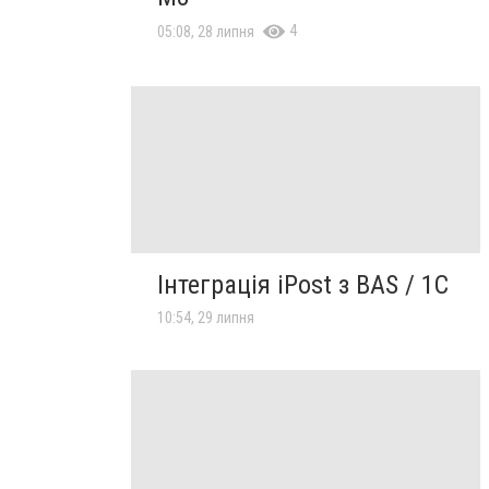
4
05:08, 28 липня
Інтеграція iPost з BAS / 1C
10:54, 29 липня