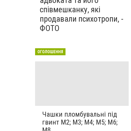
адвоката та його
співмешканку, які
продавали психотропи, -
ФОТО
ОГОЛОШЕННЯ
Чашки пломбувальні під
гвинт М2; М3; М4; М5; М6;
М8