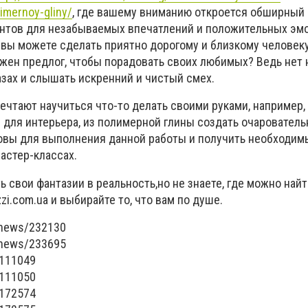
imernoy-gliny/
, где вашему вниманию откроется обширный 
нтов для незабываемых впечатлений и положительных эмо
и вы можете сделать приятно дорогому и близкому человек
нужен предлог, чтобы порадовать своих любимых? Ведь нет 
азах и слышать искренний и чистый смех.
ечтают научиться что-то делать своими руками, например,
 для интерьера, из полимерной глины создать очарователь
новы для выполнения данной работы и получить необходим
астер-классах.
ь свои фантазии в реальность,но не знаете, где можно най
zi.com.ua и выбирайте то, что вам по душе.
/news/232130
/news/233695
/111049
/111050
/172574