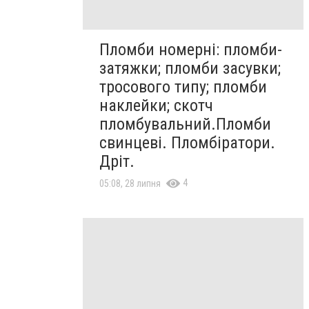
Пломби номерні: пломби-
затяжки; пломби засувки;
тросового типу; пломби
наклейки; скотч
пломбувальний.Пломби
свинцеві. Пломбіратори.
Дріт.
4
05:08, 28 липня