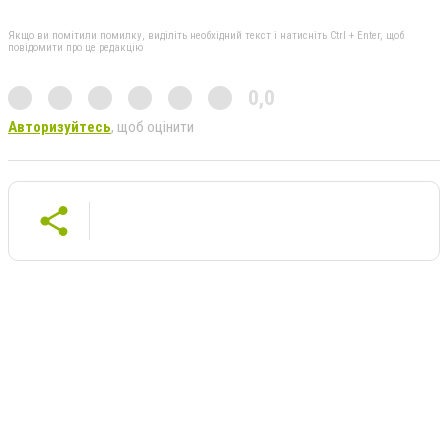
Якщо ви помітили помилку, виділіть необхідний текст і натисніть Ctrl + Enter, щоб
повідомити про це редакцію
0,0
Авторизуйтесь
, щоб оцінити