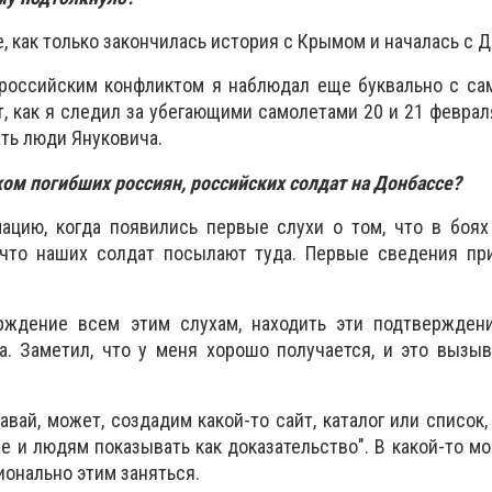
е, как только закончилась история с Крымом и началась с 
-российским конфликтом я наблюдал еще буквально с са
, как я следил за убегающими самолетами 20 и 21 февраля
ть люди Януковича.
ком погибших россиян, российских солдат на Донбассе?
мацию, когда появились первые слухи о том, что в боя
 что наших солдат посылают туда. Первые сведения пр
рждение всем этим слухам, находить эти подтверждени
а. Заметил, что у меня хорошо получается, и это вызы
авай, может, создадим какой-то сайт, каталог или список
се и людям показывать как доказательство". В какой-то м
ионально этим заняться.