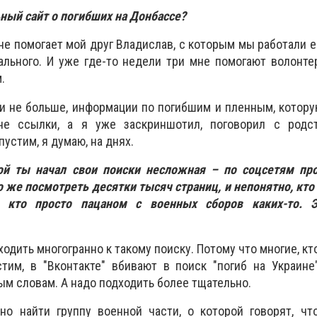
ьный сайт о погибших на Донбассе?
 мне помогает мой друг Владислав, с которым мы работали 
ального. И уже где-то недели три мне помогают волонт
.
и не больше, информации по погибшим и пленным, котору
не ссылки, а я уже заскриншотил, поговорил с родс
пустим, я думаю, на днях.
рой ты начал свои поиски несложная – по соцсетям пр
о же посмотреть десятки тысяч страниц, и непонятно, кто
а кто просто пацаном с военных сборов каких-то. 
дходить многогранно к такому поиску. Потому что многие, к
стим, в "Вконтакте" вбивают в поиск "погиб на Украин
ым словам. А надо подходить более тщательно.
но найти группу военной части, о которой говорят, чт