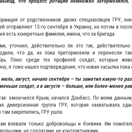
вывод, что процесс ротации немножко затормозился, 
ормация от родственников двоих спецназовцев ГРУ, они
ей отправляют 15-го сентября в Украину, но потом в пос
ня есть конкретные фамилии, имена, что за бригада.
ми, уточнил, действительно ли это так, действительно
рдили, что да, их пока притормозили и перенесли та
брь. Плюс среди тех профилей солдат, которые жи
ину, я тоже нашел подтверждение, что новая засылка пока
 июль, август, начало сентября – ты заметил какую-то ра
меньше солдат, а в августе – больше, или более-менее р
так: закончился Крым, начался Донбасс. По моим данным
я диверсионная группа ГРУ, которая захватывала зда
 там закрепились, ГРУ ушла.
ам воевали только добровольцы и боевики. Им помогал
вольцами, не солдатами, не контрактниками.