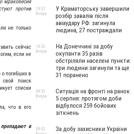
го мракобесия
У Краматорську завершили
стуют против
10:52
Вчора
розбір завалів після
авіаудару РФ: загинула
ли не только
людина, 27 постраждали
На Донеччині за добу
тавить сейчас
10:26
Вчора
окупанти 35 разів
огим, если не
обстріляли населені пункти:
три людини загинули та ще
 о погибших в
31 поранено
 свой поиск
икует списки
Ситуація на фронті на ранок
09:32
Вчора
5 серпня: протягом доби
відбулося 259 бойових
а, что в его
зіткнень
 пропадают в
За добу захисники України
09:02
Вчора