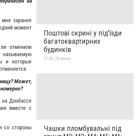
перенесен на
 мне заранее
ледний момент
Поштові скрині у під'їзди
багатоквартирних
 ли отменили
будинків
к называемую
07:08, 28 липня
вы и которые
 отменяется.
зницу? Может,
авномерно?
, на Донбассе
ния вместе с
Чашки пломбувальні під
и со стороны