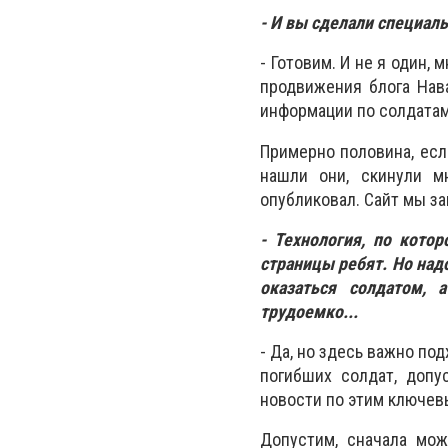
- И вы сделали специал
- Готовим. И не я один,
продвижения блога Нав
информации по солдатам
Примерно половина, есл
нашли они, скинули м
опубликовал. Сайт мы за
- Технология, по кото
страницы ребят. Но над
оказаться солдатом, 
трудоемко...
- Да, но здесь важно по
погибших солдат, допу
новости по этим ключев
Допустим, сначала мож