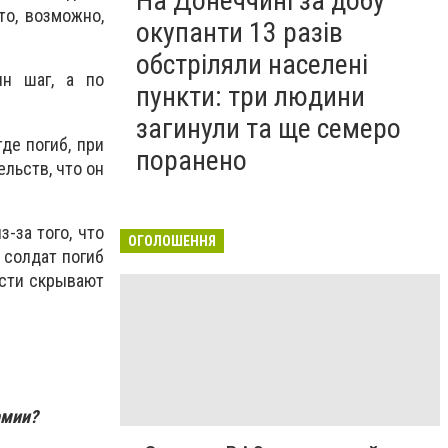
На Донеччині за добу
то, возможно,
окупанти 13 разів
обстріляли населені
ин шаг, а по
пункти: три людини
загинули та ще семеро
де погиб, при
поранено
ельств, что он
-за того, что
ОГОЛОШЕННЯ
, солдат погиб
асти скрывают
рмии?