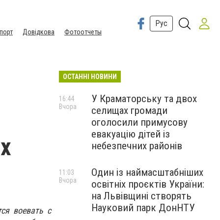
Рус
порт
Довідкова
Фотоотчеты
ОСТАННІ НОВИНИ
У Краматорську та двох
16:44
Вчора
селищах громади
оголосили примусову
евакуацію дітей із
их
небезпечних районів
Один із наймасштабніших
11:03
Вчора
освітніх проєктів України:
на Львівщині створять
Науковий парк ДонНТУ
тся воевать с