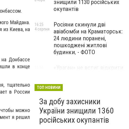
знищили 1130 російських
окупантів
Донбассом.
мого Майдана.
Росіяни скинули дві
16:25
 из Киева, на
4 серпня
авіабомби на Краматорськ:
24 людини поранені,
пошкоджені житлові
будинки, - ФОТО
х на Донбассе
ишли в конце
«Ураган» не встиг відкрити
11:56
4 серпня
вогонь: українські дрони
знищили російський РСЗВ
я, тщательно
на Донеччині,- ВІДЕО
ТОП НОВИНИ
вает в России
За добу захисники
України знищили 1360
, чтобы можно
омент я решил
російських окупантів