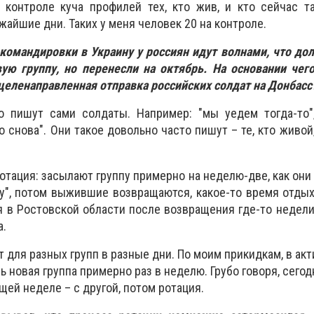
а контроле куча профилей тех, кто жив, и кто сейчас 
жайшие дни. Таких у меня человек 20 на контроле.
о командировки в Украину у россиян идут волнами, что д
вую группу, но перенесли на октябрь. На основании че
 целенаправленная отправка российских солдат на Донбасс
то пишут сами солдаты. Например: "мы уедем тогда-то"
о снова". Они такое довольно часто пишут – те, кто живой
отация: засылают группу примерно на неделю-две, как они
у", потом выжившие возвращаются, какое-то время отды
я в Ростовской области после возвращения где-то недели
а.
 для разных групп в разные дни. По моим прикидкам, в ак
 новая группа примерно раз в неделю. Грубо говоря, сегод
щей неделе – с другой, потом ротация.