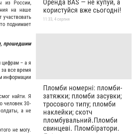
Оренда BAS — не купуй, а
ы из России,
користуйся вже сьогодні!
яния на наше
т участвовать
11:33, 4 серпня
 то поднимает
ям, прошедшим
 цифрам – а я
 за все время
ем информации
Пломби номерні: пломби-
затяжки; пломби засувки;
смог найти. Я
тросового типу; пломби
о человек 30-
солдаты, а не
наклейки; скотч
пломбувальний.Пломби
свинцеві. Пломбіратори.
того не могу.