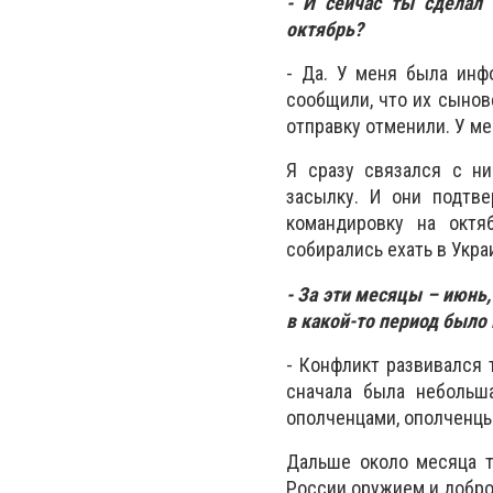
- И сейчас ты сделал 
октябрь?
- Да. У меня была инф
сообщили, что их сынов
отправку отменили. У ме
Я сразу связался с ни
засылку. И они подтве
командировку на октя
собирались ехать в Укра
- За эти месяцы – июнь,
в какой-то период было 
- Конфликт развивался 
сначала была небольша
ополченцами, ополченцы
Дальше около месяца т
России оружием и добро