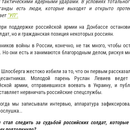
у тактическими ядерными ударами. В условиях тотально
аганды есть люди, которые выходят и открыто проте
ает
"УП".
при поддержке российской армии на Донбассе останови
лдат, но и гражданская позиция некоторых россиян.
ников войны в России, конечно, не так много, чтобы ос
 Но они есть и занимаются благородным делом, рискуя мн
 Шлосберга жестоко избили за то, что он первым рассказал
десантниках. Молодой парень Руслан Левиев ведет
ской армии, отправившихся воевать в Украину, и публ
аставляет нервничать российские спецслужбы.
огда мы записывали интервью, аппаратура зафиксировал
ослушка...
 стал следить за судьбой российских солдат, которые
ому подтолкнуло?