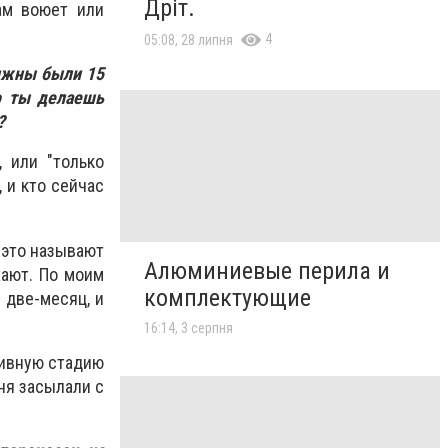
Дріт.
там воюет или
4
05:08, 28 липня
олжны были 15
го ты делаешь
?
, или "только
, и кто сейчас
 это называют
Алюминиевые перила и
хают. По моим
комплектующие
 две-месяц, и
16:14, 3 серпня
тивную стадию
ня засылали с