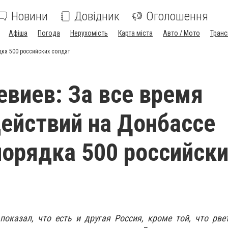
Новини
Довідник
Оголошення
Афіша
Погода
Нерухомість
Карта міста
Авто / Мото
Транс
дка 500 российских солдат
евиев: За все время
ействий на Донбассе
порядка 500 российск
оказал, что есть и другая Россия, кроме той, что рве