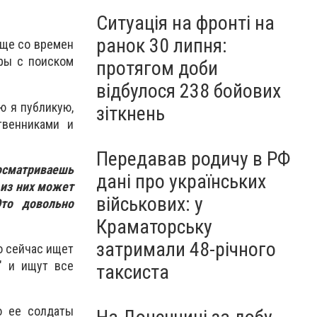
Ситуація на фронті на
ранок 30 липня:
еще со времен
еры с поиском
протягом доби
відбулося 238 бойових
ю я публикую,
зіткнень
твенниками и
Передавав родичу в РФ
осматриваешь
дані про українських
 из них может
військових: у
Это довольно
Краматорську
затримали 48-річного
то сейчас ищет
е" и ищут все
таксиста
о ее солдаты