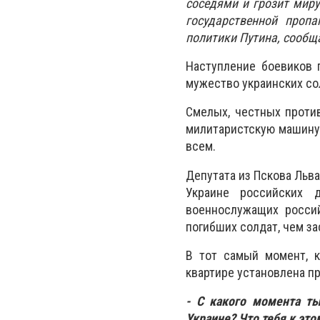
соседями и грозит мир
государственной проп
политики Путина, сообщ
Наступление боевиков 
мужество украинских со
Смелых, честных против
милитаристскую машину.
всем.
Депутата из Пскова Льва
Украине российских 
военнослужащих россий
погибших солдат, чем з
В тот самый момент, к
квартире установлена пр
- С какого момента ты
Украине? Что тебя к эт