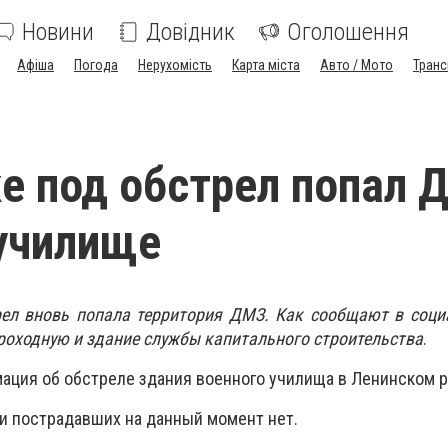
Новини
Довідник
Оголошення
Афіша
Погода
Нерухомість
Карта міста
Авто / Мото
Транс
е под обстрел попал 
училище
рел вновь попала территория ДМЗ. Как сообщают в соци
роходную и здание службы капитального строительства
.
ация об обстреле здания военного училища в Ленинском р
и пострадавших на данный момент нет.