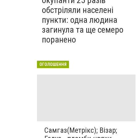
окупанти 25 разів
обстріляли населені
пункти: одна людина
загинула та ще семеро
поранено
ОГОЛОШЕННЯ
Самгаз(Метрікс); Візар;