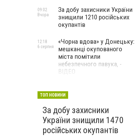
За добу захисники України
09:02
Вчора
знищили 1210 російських
окупантів
«Чорна вдова» у Донецьку:
12:18
6 серпня
мешканці окупованого
міста помітили
небезпечного павука, -
ВІДЕО
Жителя Костянтинівки
11:56
6 серпня
засудили до 8 років
ТОП НОВИНИ
ув’язнення за продаж
За добу захисники
метадону
України знищили 1470
російських окупантів