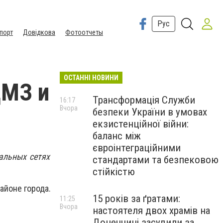
Рус
порт
Довідкова
Фотоотчеты
ОСТАННІ НОВИНИ
ДМЗ и
Трансформація Служби
16:17
Вчора
безпеки України в умовах
екзистенційної війни:
баланс між
євроінтеграційними
альных сетях
стандартами та безпековою
стійкістю
айоне города.
15 років за ґратами:
11:25
Вчора
настоятеля двох храмів на
Донеччині засудили за