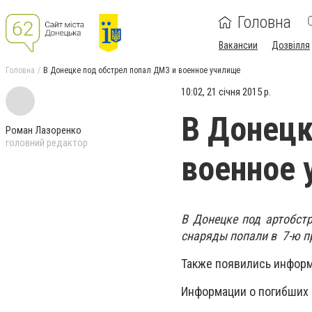
Головна
Вакансии
Дозвілля
Головна
В Донецке под обстрел попал ДМЗ и военное училище
10:02, 21 січня 2015 р.
В Донецк
Роман Лазоренко
головний редактор
военное 
В Донецке под артобст
снаряды попали в 7-ю п
Также появились информ
Информации о погибших 