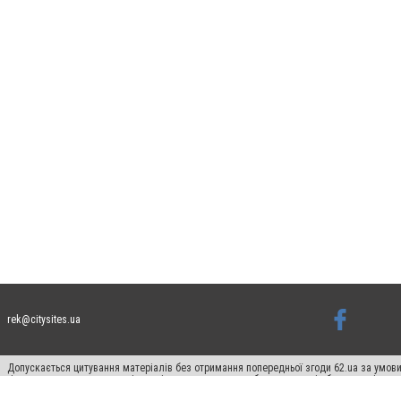
rek@citysites.ua
Допускається цитування матеріалів без отримання попередньої згоди 62.ua за умови
гіперпосилання на цитовані статті не нижче другого абзацу в тексті або в якості д