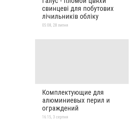
Галус - пломби цвяхи
свинцеві для побутових
лічильників обліку
05:08, 28 липня
Комплектующие для
алюминиевых перил и
ограждений
16:15, 3 серпня