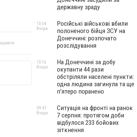
державну зраду
Російські військові вбили
10:54
Вчора
полоненого бійця ЗСУ на
Донеччині: розпочато
 оцінити
розслідування
На Донеччині за добу
10:16
Вчора
окупанти 44 рази
обстріляли населені пункти:
одна людина загинула та ще
пʼятеро поранено
Ситуація на фронті на ранок
09:47
Вчора
7 серпня: протягом доби
відбулося 233 бойових
зіткнення