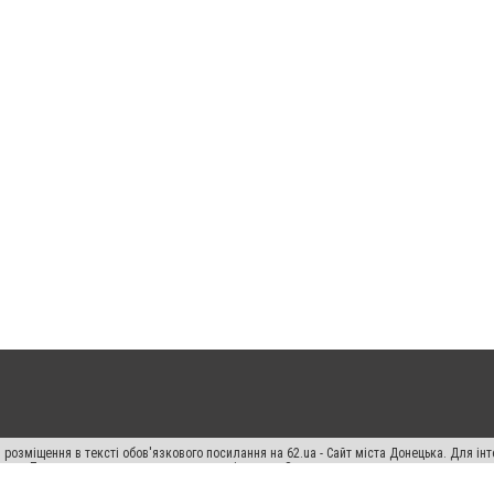
 розміщення в тексті обов'язкового посилання на 62.ua - Сайт міста Донецька. Для і
жерела. Порушення виняткових прав переслідується Законом.