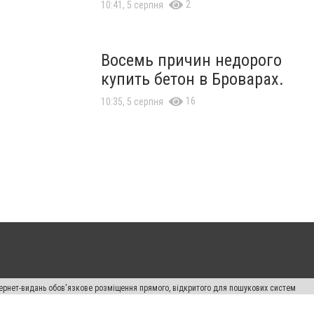
2
10:41, 5 серпня
Восемь причин недорого
купить бетон в Броварах.
16
10:35, 5 серпня
нтернет-видань обов'язкове розміщення прямого, відкритого для пошукових систем