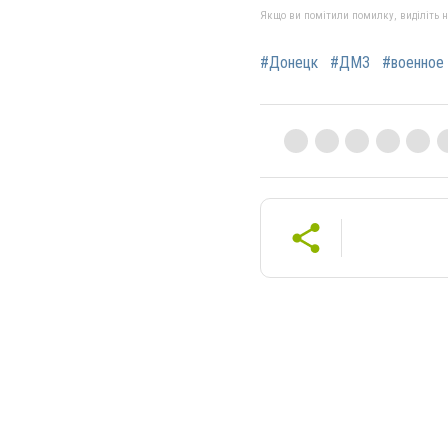
Якщо ви помітили помилку, виділіть нео
#Донецк
#ДМЗ
#военное