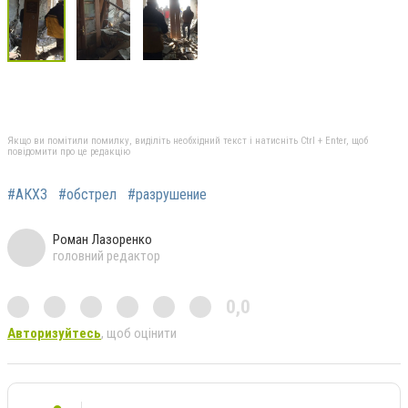
Якщо ви помітили помилку, виділіть необхідний текст і натисніть Ctrl + Enter, щоб
повідомити про це редакцію
#АКХЗ
#обстрел
#разрушение
Роман Лазоренко
головний редактор
0,0
Авторизуйтесь
, щоб оцінити