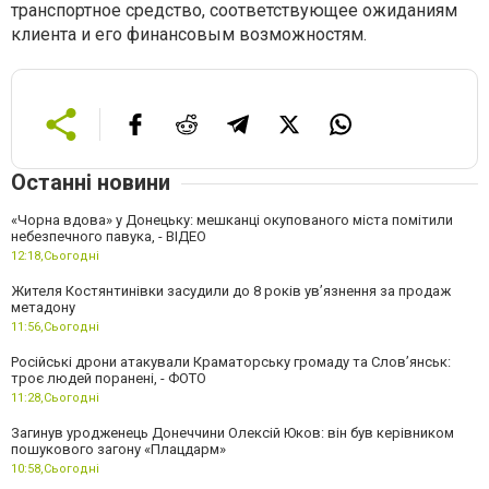
транспортное средство, соответствующее ожиданиям
клиента и его финансовым возможностям.
Останні новини
«Чорна вдова» у Донецьку: мешканці окупованого міста помітили
небезпечного павука, - ВІДЕО
12:18,
Сьогодні
Жителя Костянтинівки засудили до 8 років ув’язнення за продаж
метадону
11:56,
Сьогодні
Російські дрони атакували Краматорську громаду та Слов’янськ:
троє людей поранені, - ФОТО
11:28,
Сьогодні
Загинув уродженець Донеччини Олексій Юков: він був керівником
пошукового загону «Плацдарм»
10:58,
Сьогодні