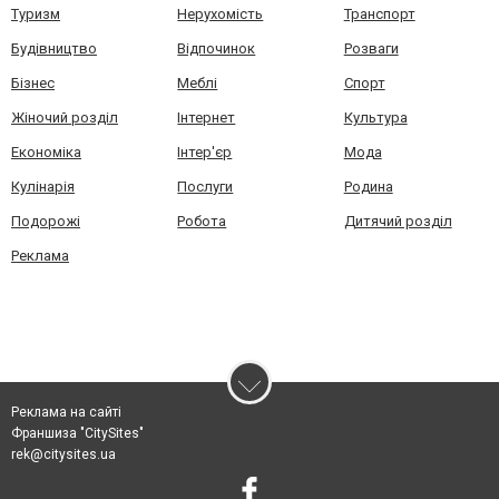
Туризм
Нерухомість
Транспорт
Будівництво
Відпочинок
Розваги
Бізнес
Меблі
Спорт
Жіночий розділ
Інтернет
Культура
Економіка
Інтер'єр
Мода
Кулінарія
Послуги
Родина
Подорожі
Робота
Дитячий розділ
Реклама
Реклама на сайті
Франшиза "CitySites"
rek@citysites.ua