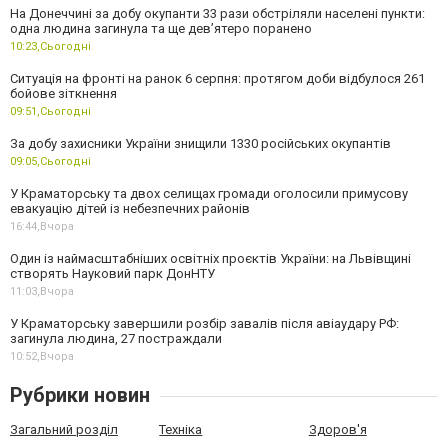
На Донеччині за добу окупанти 33 рази обстріляли населені пункти:
одна людина загинула та ще девʼятеро поранено
10:23,
Сьогодні
Ситуація на фронті на ранок 6 серпня: протягом доби відбулося 261
бойове зіткнення
09:51,
Сьогодні
За добу захисники України знищили 1330 російських окупантів
09:05,
Сьогодні
У Краматорську та двох селищах громади оголосили примусову
евакуацію дітей із небезпечних районів
16:44,
Вчора
Один із наймасштабніших освітніх проєктів України: на Львівщині
створять Науковий парк ДонНТУ
11:03,
Вчора
У Краматорську завершили розбір завалів після авіаудару РФ:
загинула людина, 27 постраждали
10:52,
Вчора
Рубрики новин
Загальний розділ
Техніка
Здоров'я