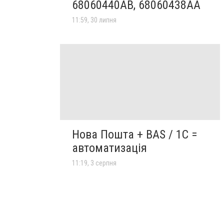
68060440AB, 68060438AA
11:59, 30 липня
Нова Пошта + BAS / 1C =
автоматизація
11:19, 3 серпня