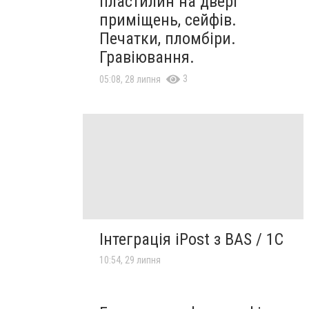
пластилин на двері
приміщень, сейфів.
Печатки, пломбіри.
Гравіювання.
3
05:08, 28 липня
Інтеграція iPost з BAS / 1C
10:54, 29 липня