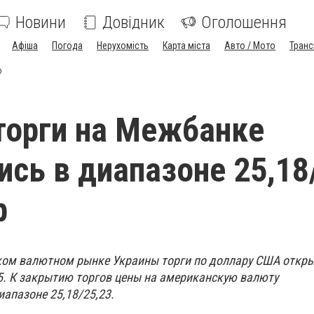
Новини
Довідник
Оголошення
Афіша
Погода
Нерухомість
Карта міста
Авто / Мото
Транс
р
торги на Межбанке
ись в диапазоне 25,18
р
ком валютном рынке Украины торги по доллару США откр
5. К закрытию торгов цены на американскую валюту
апазоне 25,18/25,23.