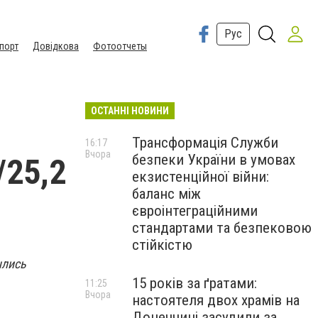
Рус
порт
Довідкова
Фотоотчеты
ОСТАННІ НОВИНИ
Трансформація Служби
16:17
Вчора
безпеки України в умовах
/25,2
екзистенційної війни:
баланс між
євроінтеграційними
стандартами та безпековою
стійкістю
ылись
15 років за ґратами:
11:25
Вчора
настоятеля двох храмів на
Донеччині засудили за