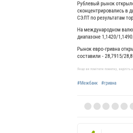
Рублевый рынок открылс
сконцентрировались в ди
СЭЛТ по результатам тор
На международном валют
диапазоне 1,1420/1,1490
Рынок евро-гривна откры
составили - 28,7915/28,8
Якщо ви помітили помилку, виділіть нео
#Межбанк
#гривна