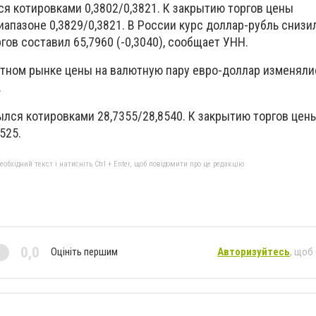
я котировками 0,3802/0,3821. К закрытию торгов цены
апазоне 0,3829/0,3821. В России курс доллар-рубль снизил
гов составил 65,7960 (-0,3040), сообщает УНН.
ном рынке цены на валютную пару евро-доллар изменяли
.
лся котировками 28,7355/28,8540. К закрытию торгов цены
525.
бхідний текст і натисніть Ctrl + Enter, щоб повідомити про це редакцію
0,0
Оцініть першим
Авторизуйтесь
, щоб