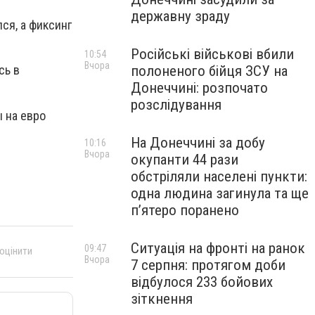
державну зраду
ся, а фиксинг
Російські військові вбили
10:54
Вчора
полоненого бійця ЗСУ на
сь в
Донеччині: розпочато
розслідування
 на евро
На Донеччині за добу
10:16
Вчора
окупанти 44 рази
обстріляли населені пункти:
одна людина загинула та ще
пʼятеро поранено
Ситуація на фронті на ранок
09:47
 оцінити
Вчора
7 серпня: протягом доби
відбулося 233 бойових
зіткнення