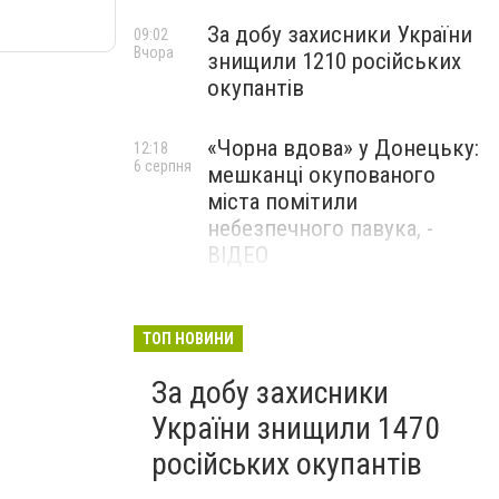
За добу захисники України
09:02
Вчора
знищили 1210 російських
окупантів
«Чорна вдова» у Донецьку:
12:18
6 серпня
мешканці окупованого
міста помітили
небезпечного павука, -
ВІДЕО
Жителя Костянтинівки
11:56
6 серпня
засудили до 8 років
ТОП НОВИНИ
ув’язнення за продаж
За добу захисники
метадону
України знищили 1470
російських окупантів