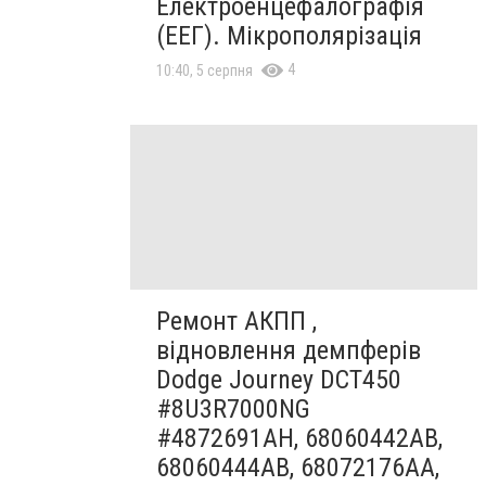
Електроенцефалографія
(ЕЕГ). Мікрополярізація
4
10:40, 5 серпня
Ремонт АКПП ,
відновлення демпферів
Dodge Journey DCT450
#8U3R7000NG
#4872691AH, 68060442AB,
68060444AB, 68072176AA,