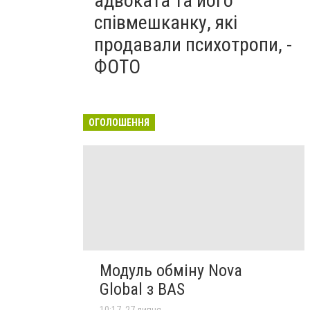
адвоката та його
співмешканку, які
продавали психотропи, -
ФОТО
ОГОЛОШЕННЯ
Модуль обміну Nova
Global з BAS