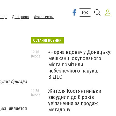
Рус
порт
Довідкова
Фотоотчеты
ОСТАННІ НОВИНИ
«Чорна вдова» у Донецьку:
12:18
Вчора
мешканці окупованого
міста помітили
небезпечного павука, -
ВІДЕО
судит бригада
Жителя Костянтинівки
11:56
Вчора
засудили до 8 років
ув’язнення за продаж
дион является
метадону