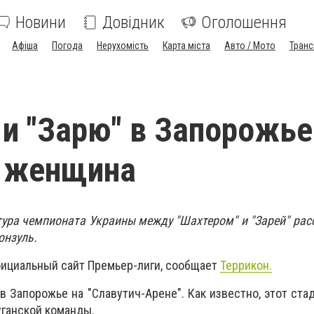
Новини
Довідник
Оголошення
Афіша
Погода
Нерухомість
Карта міста
Авто / Мото
Транс
 и "Зарю" в Запорожье
т женщина
ура чемпионата Украины между "Шахтером" и "Зарей" рас
онзуль.
ициальный сайт Премьер-лиги, сообщает
Террикон.
в Запорожье на "Славутич-Арене". Как известно, этот ста
уганской команды.