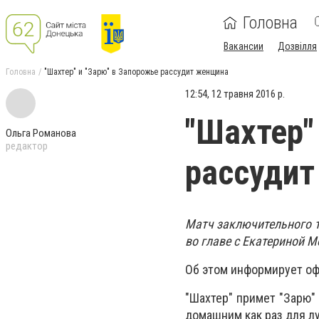
Головна
Вакансии
Дозвілля
Головна
"Шахтер" и "Зарю" в Запорожье рассудит женщина
12:54, 12 травня 2016 р.
"Шахтер"
Ольга Романова
редактор
рассуди
Матч заключительного т
во главе с Екатериной М
Об этом информирует оф
"Шахтер" примет "Зарю" 
домашним как раз для л