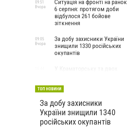
Ситуація на фронті на ранок
09:51
Вчора
6 серпня: протягом доби
відбулося 261 бойове
зіткнення
За добу захисники України
09:05
Вчора
знищили 1330 російських
окупантів
У Краматорську та двох
16:44
5 серпня
селищах громади
оголосили примусову
евакуацію дітей із
ТОП НОВИНИ
небезпечних районів
За добу захисники
України знищили 1340
російських окупантів