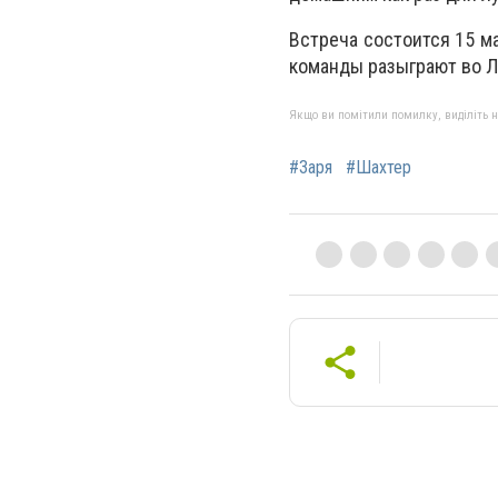
Встреча состоится 15 ма
команды разыграют во Л
Якщо ви помітили помилку, виділіть нео
#Заря
#Шахтер