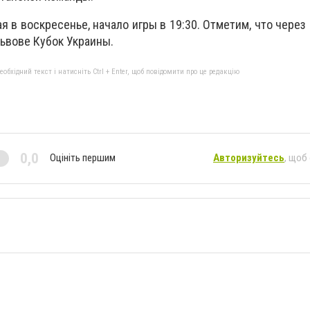
я в воскресенье, начало игры в 19:30. Отметим, что через
ьвове Кубок Украины.
бхідний текст і натисніть Ctrl + Enter, щоб повідомити про це редакцію
0,0
Оцініть першим
Авторизуйтесь
, щоб