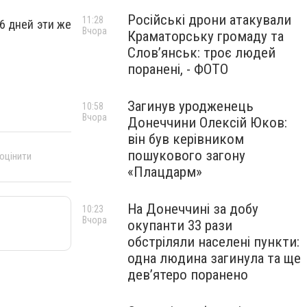
Російські дрони атакували
11:28
 6 дней эти же
Вчора
Краматорську громаду та
Слов’янськ: троє людей
поранені, - ФОТО
Загинув уродженець
10:58
Вчора
Донеччини Олексій Юков:
він був керівником
пошукового загону
 оцінити
«Плацдарм»
На Донеччині за добу
10:23
Вчора
окупанти 33 рази
обстріляли населені пункти:
одна людина загинула та ще
девʼятеро поранено