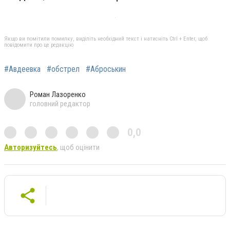
Якщо ви помітили помилку, виділіть необхідний текст і натисніть Ctrl + Enter, щоб
повідомити про це редакцію
#Авдеевка
#обстрел
#Аброськин
Роман Лазоренко
головний редактор
0,0
Авторизуйтесь
, щоб оцінити